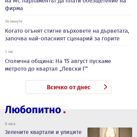
на МС парламентът да плати обезщетение на
фирма
36 минути
Когато огънят стигне върховете на дърветата,
започва най-опасният сценарий за горите
1 час
Столична община: На 15 август пускаме
метрото до квартал „Левски Г“
Всичко от днес
Любопитно
8 часа
Зелените квартали и улиците