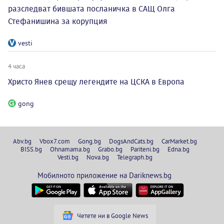
разследват бившата посланичка в САЩ Олга
Стефанишина за корупция
vesti
4 часа
Христо Янев срещу легендите на ЦСКА в Европа
gong
Abv.bg
Vbox7.com
Gong.bg
DogsAndCats.bg
CarMarket.bg
BISS.bg
Ohnamama.bg
Grabo.bg
Pariteni.bg
Edna.bg
Vesti.bg
Nova.bg
Telegraph.bg
Мобилното приложение на Dariknews.bg
Четете ни в Google News