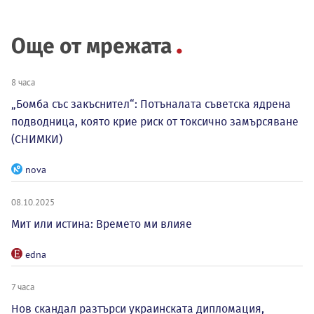
Още от мрежата
8 часа
„Бомба със закъснител“: Потъналата съветска ядрена
подводница, която крие риск от токсично замърсяване
(СНИМКИ)
nova
08.10.2025
Мит или истина: Времето ми влияе
edna
7 часа
Нов скандал разтърси украинската дипломация,