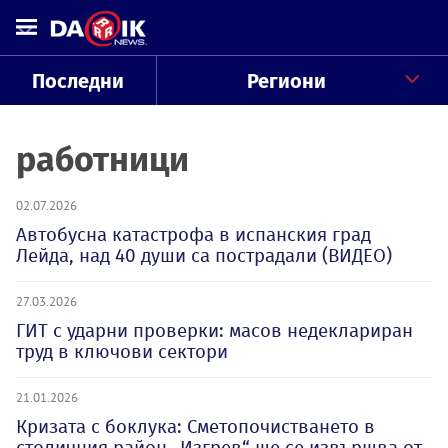
Последни
Региони
работници
02.07.2026
Автобусна катастрофа в испанския град
Лейда, над 40 души са пострадали (ВИДЕО)
27.03.2026
ГИТ с ударни проверки: масов недеклариран
труд в ключови сектори
21.01.2026
Кризата с боклука: Сметопочистването в
столичния район „Изгрев“ ще се извършва от