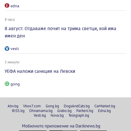
edna
8 часа
8 август: Отдаваме почит на трима светци, кой има
имен ден
vesti
5 минути
УЕФА наложи санкция на Левски
gong
Abv.bg
Vbox7.com
Gong.bg
DogsAndCats.bg
CarMarket.bg
BISS.bg
Ohnamama.bg
Grabo.bg
Pariteni.bg
Edna.bg
Vesti.bg
Nova.bg
Telegraph.bg
Мобилното приложение на Dariknews.bg