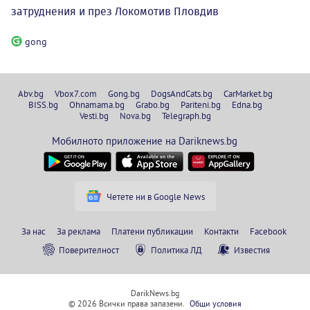
затруднения и през Локомотив Пловдив
gong
Abv.bg
Vbox7.com
Gong.bg
DogsAndCats.bg
CarMarket.bg
BISS.bg
Ohnamama.bg
Grabo.bg
Pariteni.bg
Edna.bg
Vesti.bg
Nova.bg
Telegraph.bg
Мобилното приложение на Dariknews.bg
Четете ни в Google News
За нас
За реклама
Платени публикации
Контакти
Facebook
Поверителност
Политика ЛД
Известия
DarikNews.bg
© 2026 Всички права запазени.
Общи условия