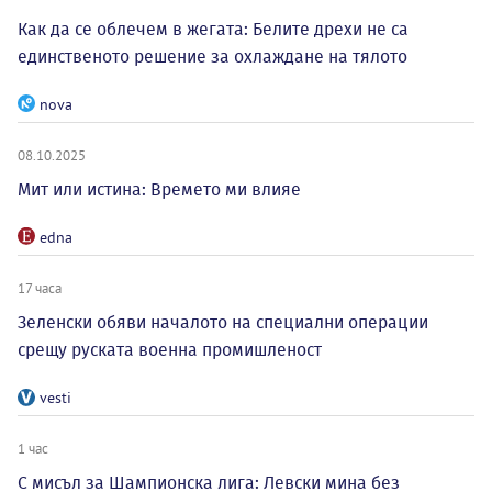
Как да се облечем в жегата: Белите дрехи не са
единственото решение за охлаждане на тялото
nova
08.10.2025
Мит или истина: Времето ми влияе
edna
17 часа
Зеленски обяви началото на специални операции
срещу руската военна промишленост
vesti
1 час
С мисъл за Шампионска лига: Левски мина без