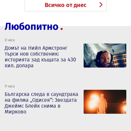
Всичко от днес
Любопитно
8 часа
Домът на Нийл Армстронг
търси нов собственик:
историята зад къщата за 430
хил. долара
9 часа
Българска следа в саундтрака
на филма „Одисея“: Звездата
Джеймс Блейк снима в
Мирково