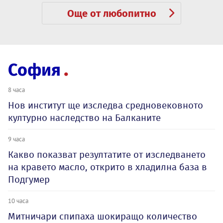
Още от любопитно
София
8 часа
Нов институт ще изследва средновековното
културно наследство на Балканите
9 часа
Какво показват резултатите от изследването
на кравето масло, открито в хладилна база в
Подгумер
10 часа
Митничари спипаха шокиращо количество