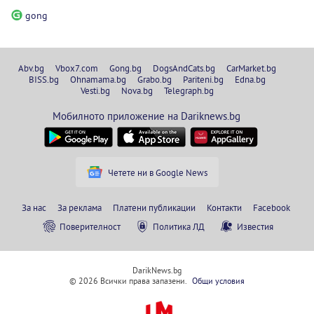
gong
Abv.bg
Vbox7.com
Gong.bg
DogsAndCats.bg
CarMarket.bg
BISS.bg
Ohnamama.bg
Grabo.bg
Pariteni.bg
Edna.bg
Vesti.bg
Nova.bg
Telegraph.bg
Мобилното приложение на Dariknews.bg
Четете ни в Google News
За нас
За реклама
Платени публикации
Контакти
Facebook
Поверителност
Политика ЛД
Известия
DarikNews.bg
© 2026 Всички права запазени.
Общи условия