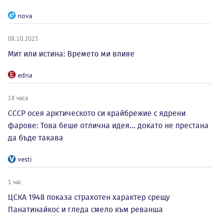
nova
08.10.2025
Мит или истина: Времето ми влияе
edna
18 часа
СССР осея арктическото си крайбрежие с ядрени
фарове: Това беше отлична идея... докато не престана
да бъде такава
vesti
1 час
ЦСКА 1948 показа страхотен характер срещу
Панатинайкос и гледа смело към реванша