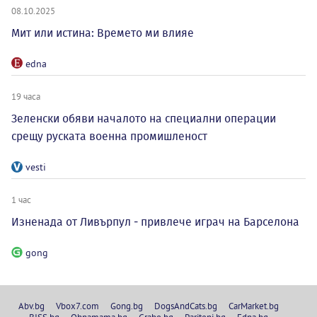
08.10.2025
Мит или истина: Времето ми влияе
edna
19 часа
Зеленски обяви началото на специални операции
срещу руската военна промишленост
vesti
1 час
Изненада от Ливърпул - привлече играч на Барселона
gong
Abv.bg
Vbox7.com
Gong.bg
DogsAndCats.bg
CarMarket.bg