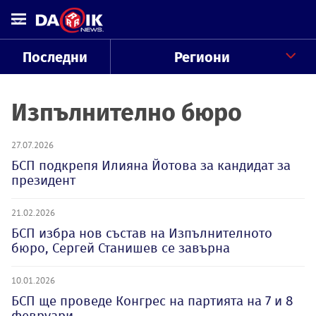
Последни
Региони
Изпълнително бюро
27.07.2026
БСП подкрепя Илияна Йотова за кандидат за
президент
21.02.2026
БСП избра нов състав на Изпълнителното
бюро, Сергей Станишев се завърна
10.01.2026
БСП ще проведе Конгрес на партията на 7 и 8
февруари