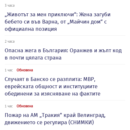
3 часа
„Животът за мен приключи“: Жена загуби
бебето си във Варна, от „Майчин дом“ с
официална позиция
2 часа
Опасна жега в България: Оранжев и жълт код
в почти цялата страна
1 час
Обновена
Случаят в Банско се разплита: МВР,
еврейската общност и институциите
обединени за изясняване на фактите
1 час
Обновена
Пожар на АМ „Тракия“ край Велинград,
движението се регулира (СНИМКИ)