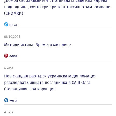
„Бомба със закъснител“: Потъналата съветска ядрена
подводница, която крие риск от токсично замърсяване
(СНИМКИ)
nova
08.10.2025
Мит или истина: Времето ми влияе
edna
6 часа
Нов скандал разтърси украинската дипломация,
разследват бившата посланичка в САЩ Олга
Стефанишина за корупция
vesti
4 часа