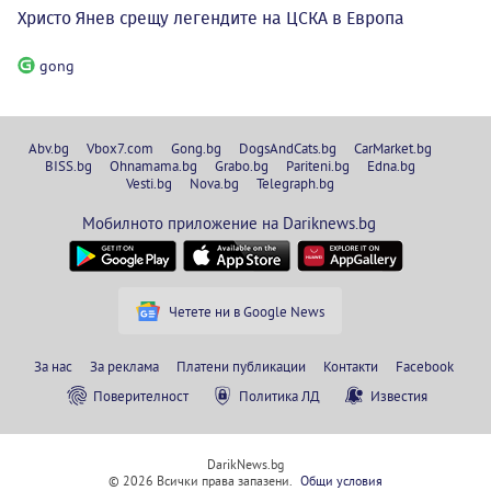
Христо Янев срещу легендите на ЦСКА в Европа
gong
Abv.bg
Vbox7.com
Gong.bg
DogsAndCats.bg
CarMarket.bg
BISS.bg
Ohnamama.bg
Grabo.bg
Pariteni.bg
Edna.bg
Vesti.bg
Nova.bg
Telegraph.bg
Мобилното приложение на Dariknews.bg
Четете ни в Google News
За нас
За реклама
Платени публикации
Контакти
Facebook
Поверителност
Политика ЛД
Известия
DarikNews.bg
© 2026 Всички права запазени.
Общи условия