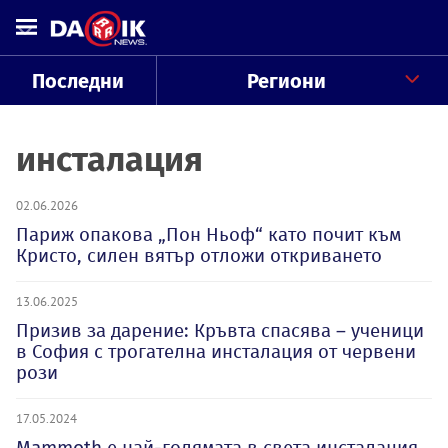
Последни
Региони
инсталация
02.06.2026
Париж опакова „Пон Ньоф“ като почит към
Кристо, силен вятър отложи откриването
13.06.2025
Призив за дарение: Кръвта спасява – ученици
в София с трогателна инсталация от червени
рози
17.05.2024
Mammoth е най-голямата в света инсталация