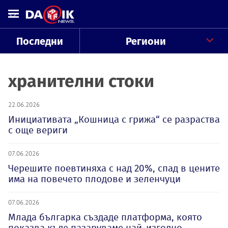
Последни
Региони
хранителни стоки
22.06.2026
Инициативата „Кошница с грижа“ се разраства
с още вериги
07.06.2026
Черешите поевтиняха с над 20%, спад в цените
има на повечето плодове и зеленчуци
07.06.2026
Млада българка създаде платформа, която
показва къде пазаруваме най-изгодно