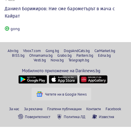
Даниел Боримиров: Ние сме барометърът в мача с
Кайрат
gong
Abv.bg
Vbox7.com
Gong.bg
DogsAndCats.bg
CarMarket.bg
BISS.bg
Ohnamama.bg
Grabo.bg
Pariteni.bg
Edna.bg
Vesti.bg
Nova.bg
Telegraph.bg
Мобилното приложение на Dariknews.bg
Четете ни в Google News
За нас
За реклама
Платени публикации
Контакти
Facebook
Поверителност
Политика ЛД
Известия