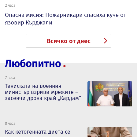
2 часа
Опасна мисия: Пожарникари спасиха куче от
язовир Кърджали
Всичко от днес
Любопитно
7 часа
Тениската на военния
министър взриви мрежите –
засенчи дрона край „Кардам“
8 часа
Как кетогенната диета се