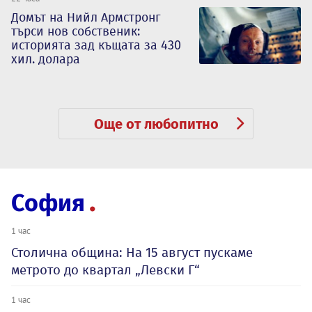
Домът на Нийл Армстронг
търси нов собственик:
историята зад къщата за 430
хил. долара
Още от любопитно
София
1 час
Столична община: На 15 август пускаме
метрото до квартал „Левски Г“
1 час