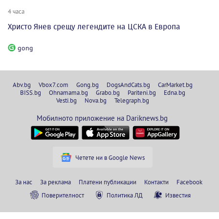
4 часа
Христо Янев срещу легендите на ЦСКА в Европа
gong
Abv.bg
Vbox7.com
Gong.bg
DogsAndCats.bg
CarMarket.bg
BISS.bg
Ohnamama.bg
Grabo.bg
Pariteni.bg
Edna.bg
Vesti.bg
Nova.bg
Telegraph.bg
Мобилното приложение на Dariknews.bg
Четете ни в Google News
За нас
За реклама
Платени публикации
Контакти
Facebook
Поверителност
Политика ЛД
Известия