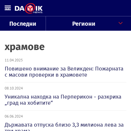
Последни
Региони
храмове
11.04.2025
Повишено внимание за Великден: Пожарната
с масови проверки в храмовете
08.10.2024
Уникална находка на Перперикон - разкриха
„град на хобитите“
06.06.2024
Държавата отпуска близо 3,3 милиона лева за
три храма