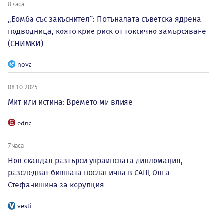
8 часа
„Бомба със закъснител“: Потъналата съветска ядрена
подводница, която крие риск от токсично замърсяване
(СНИМКИ)
nova
08.10.2025
Мит или истина: Времето ми влияе
edna
7 часа
Нов скандал разтърси украинската дипломация,
разследват бившата посланичка в САЩ Олга
Стефанишина за корупция
vesti