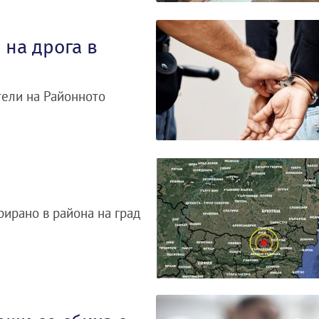
 на дрога в
тели на Районното
рирано в района на град