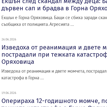
Екшън след скандал между деца: Б
дървен сап и брадва в Горна Орях
Екшън е Горна Оряховица. Бащи се сбиха заради ска
съобщиха от полицията. Агресията ...
26.06.2026
Изведоха от реанимация и двете м
пострадали при тежката катастроф
Оряховица
Изведоха от реанимация и двете момчета, пострадал
катастрофа в Горна ...
19.06.2026
Оперираха 12-годишното момче, п