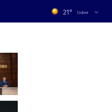
21°
София