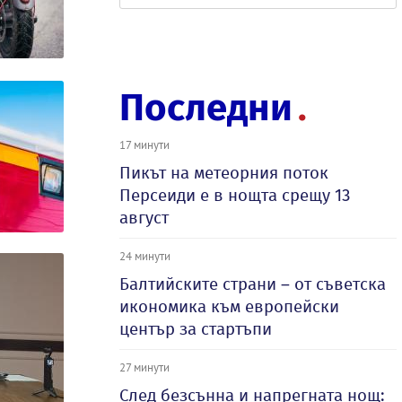
Последни
17 минути
Пикът на метеорния поток
Персеиди е в нощта срещу 13
август
24 минути
Балтийските страни – от съветска
икономика към европейски
център за стартъпи
27 минути
След безсънна и напрегната нощ: