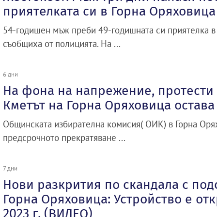
приятелката си в Горна Оряховица
54-годишен мъж преби 49-годишната си приятелка в
съобщиха от полицията. На ...
6 дни
На фона на напрежение, протести 
Кметът на Горна Оряховица остава
Общинската избирателна комисия( ОИК) в Горна Оря
предсрочното прекратяване ...
7 дни
Нови разкрития по скандала с под
Горна Оряховица: Устройство е от
2023 г. (ВИДЕО)