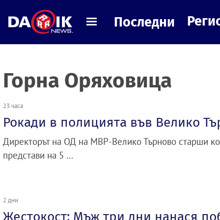
Реги
Последни
Горна Оряховица
23 часа
Рокади в полицията във Велико Т
Директорът на ОД на МВР-Велико Търново старши к
представи на 5 ...
2 дни
Жестокост: Мъж три дни нанася по