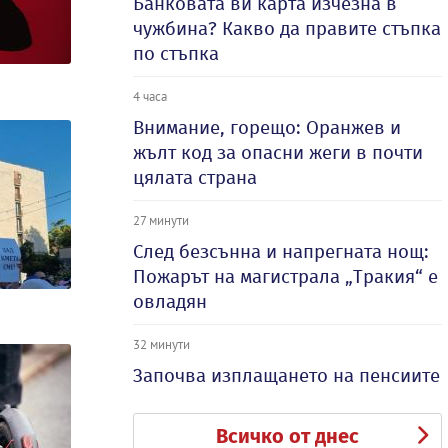
Банковата ви карта изчезна в
чужбина? Какво да правите стъпка
по стъпка
4 часа
Внимание, горещо: Оранжев и
жълт код за опасни жеги в почти
цялата страна
27 минути
След безсънна и напрегната нощ:
Пожарът на магистрала „Тракия“ е
овладян
32 минути
Започва изплащането на пенсиите
Всичко от днес