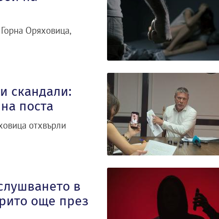
 Горна Оряховица,
и скандали:
 на поста
ховица отхвърли
слушването в
крито още през