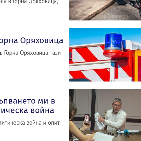
ла в Горна Оряховица,
Горна Оряховица
 в Горна Оряховица тази
тъпването ми в
тическа война
литическа война и опит