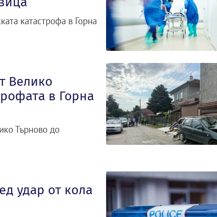
овица
ката катастрофа в Горна
т Велико
трофата в Горна
ико Търново до
ед удар от кола