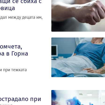
ащи се сбиха с
овица
ндал между децата им,
омчета,
а в Горна
и при тежката
острадало при