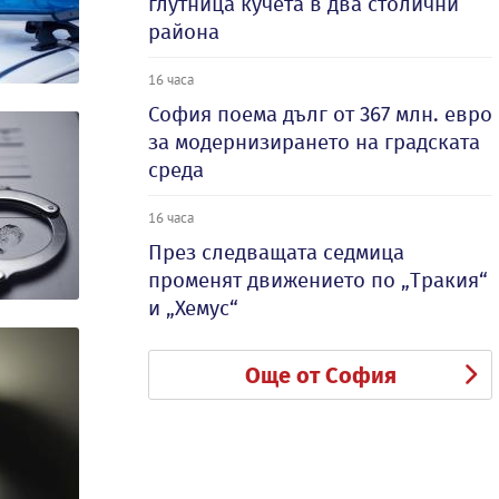
глутница кучета в два столични
района
16 часа
София поема дълг от 367 млн. евро
за модернизирането на градската
среда
16 часа
През следващата седмица
променят движението по „Тракия“
и „Хемус“
Още от София