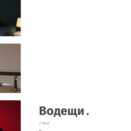
Водещи
2 часа