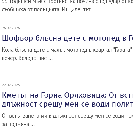
55-годишен мъж с тротинетка почина след удар от ко
съобщиха от полицията. Инцидентът ...
26.07.2026
Шофьор блъсна дете с мотопед в 
Кола блъсна дете с малък мотопед в квартал "Гарата"
вечер. Вследствие ...
22.07.2026
Кметът на Горна Оряховица: От вс
длъжност срещу мен се води поли
От встъпването ми в длъжност срещу мен се води по
за подмяна ...