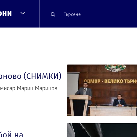
они
ърново (СНИМКИ)
омисар Марин Маринов
бой на