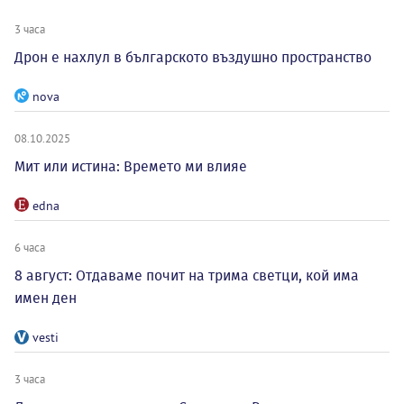
3 часа
Дрон е нахлул в българското въздушно пространство
nova
08.10.2025
Мит или истина: Времето ми влияе
edna
6 часа
8 август: Отдаваме почит на трима светци, кой има
имен ден
vesti
3 часа