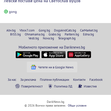
Левски постави цена на Светослав Вуцов
gong
Abv.bg
Vbox7.com
Gong.bg
DogsAndCats.bg
CarMarket.bg
BISS.bg
Ohnamama.bg
Grabo.bg
Pariteni.bg
Edna.bg
Vesti.bg
Nova.bg
Telegraph.bg
Мобилното приложение на Dariknews.bg
Четете ни в Google News
За нас
За реклама
Платени публикации
Контакти
Facebook
Поверителност
Политика ЛД
Известия
DarikNews.bg
© 2026 Всички права запазени.
Общи условия