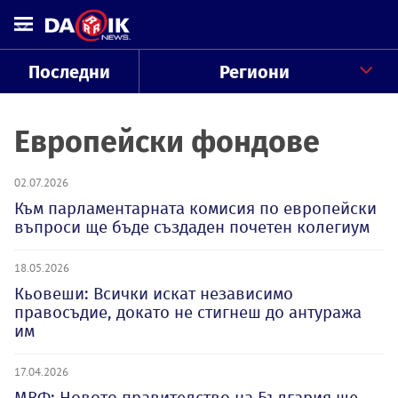
Последни
Региони
Европейски фондове
02.07.2026
Към парламентарната комисия по европейски
въпроси ще бъде създаден почетен колегиум
18.05.2026
Кьовеши: Всички искат независимо
правосъдие, докато не стигнеш до антуража
им
17.04.2026
МВФ: Новото правителство на България ще