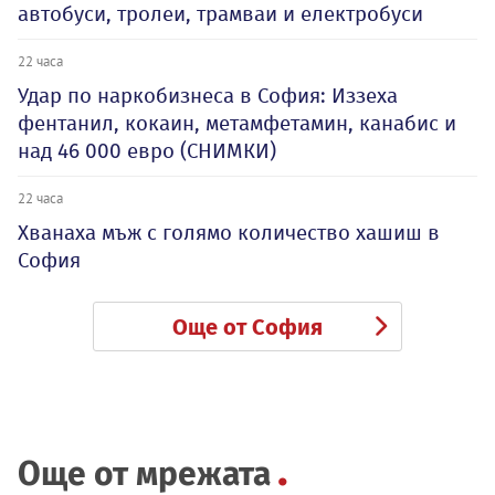
автобуси, тролеи, трамваи и електробуси
22 часа
Удар по наркобизнеса в София: Иззеха
фентанил, кокаин, метамфетамин, канабис и
над 46 000 евро (СНИМКИ)
22 часа
Хванаха мъж с голямо количество хашиш в
София
Още от София
Още от мрежата