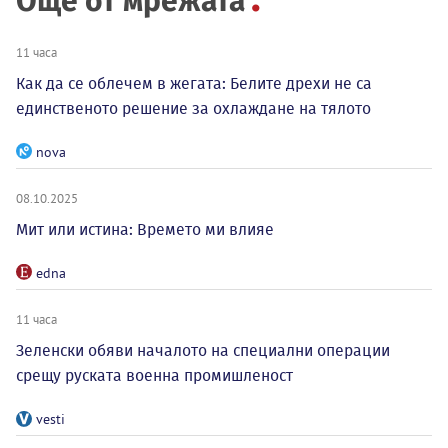
Още от мрежата
11 часа
Как да се облечем в жегата: Белите дрехи не са
единственото решение за охлаждане на тялото
nova
08.10.2025
Мит или истина: Времето ми влияе
edna
11 часа
Зеленски обяви началото на специални операции
срещу руската военна промишленост
vesti