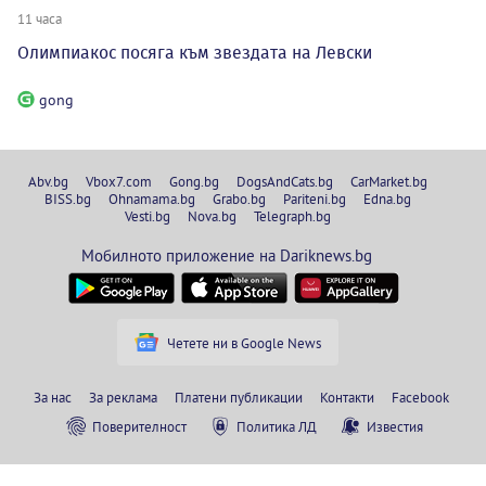
11 часа
Олимпиакос посяга към звездата на Левски
gong
Abv.bg
Vbox7.com
Gong.bg
DogsAndCats.bg
CarMarket.bg
BISS.bg
Ohnamama.bg
Grabo.bg
Pariteni.bg
Edna.bg
Vesti.bg
Nova.bg
Telegraph.bg
Мобилното приложение на Dariknews.bg
Четете ни в Google News
За нас
За реклама
Платени публикации
Контакти
Facebook
Поверителност
Политика ЛД
Известия