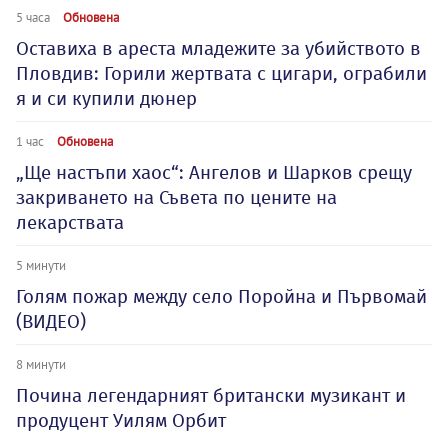
5 часа
Обновена
Оставиха в ареста младежите за убийството в
Пловдив: Горили жертвата с цигари, ограбили
я и си купили дюнер
1 час
Обновена
„Ще настъпи хаос“: Ангелов и Шарков срещу
закриването на Съвета по цените на
лекарствата
5 минути
Голям пожар между село Поройна и Първомай
(ВИДЕО)
8 минути
Почина легендарният британски музикант и
продуцент Уилям Орбит