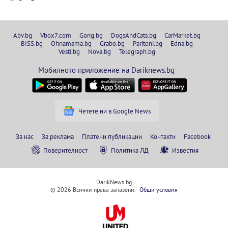
Abv.bg
Vbox7.com
Gong.bg
DogsAndCats.bg
CarMarket.bg
BISS.bg
Ohnamama.bg
Grabo.bg
Pariteni.bg
Edna.bg
Vesti.bg
Nova.bg
Telegraph.bg
Мобилното приложение на Dariknews.bg
Четете ни в Google News
За нас
За реклама
Платени публикации
Контакти
Facebook
Поверителност
Политика ЛД
Известия
DarikNews.bg
© 2026 Всички права запазени.
Общи условия