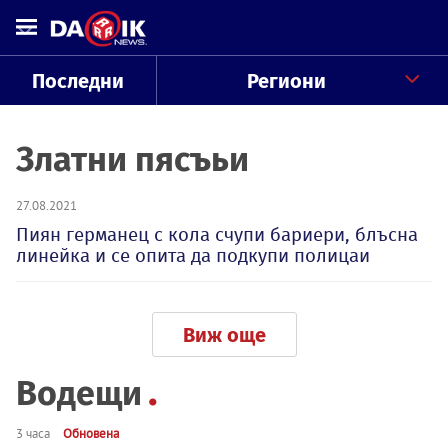
Последни
Региони
Златни пясъьи
27.08.2021
Пиян германец с кола счупи бариери, блъсна
линейка и се опита да подкупи полицаи
Виж още
Водещи
3 часа
Обновена