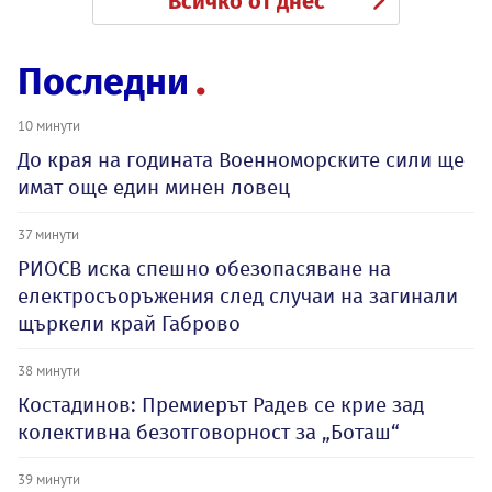
Всичко от днес
Последни
10 минути
До края на годината Военноморските сили ще
имат още един минен ловец
37 минути
РИОСВ иска спешно обезопасяване на
електросъоръжения след случаи на загинали
щъркели край Габрово
38 минути
Костадинов: Премиерът Радев се крие зад
колективна безотговорност за „Боташ“
39 минути