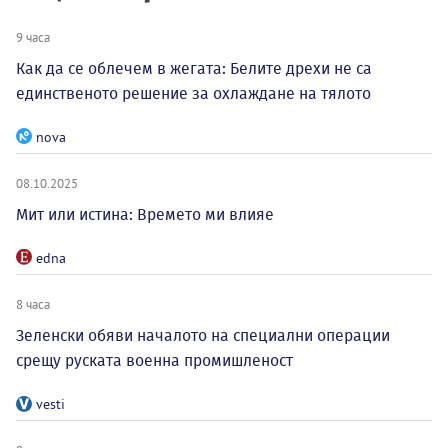
9 часа
Как да се облечем в жегата: Белите дрехи не са
единственото решение за охлаждане на тялото
nova
08.10.2025
Мит или истина: Времето ми влияе
edna
8 часа
Зеленски обяви началото на специални операции
срещу руската военна промишленост
vesti