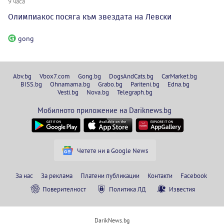
9 часа
Олимпиакос посяга към звездата на Левски
gong
Abv.bg
Vbox7.com
Gong.bg
DogsAndCats.bg
CarMarket.bg
BISS.bg
Ohnamama.bg
Grabo.bg
Pariteni.bg
Edna.bg
Vesti.bg
Nova.bg
Telegraph.bg
Мобилното приложение на Dariknews.bg
Четете ни в Google News
За нас
За реклама
Платени публикации
Контакти
Facebook
Поверителност
Политика ЛД
Известия
DarikNews.bg