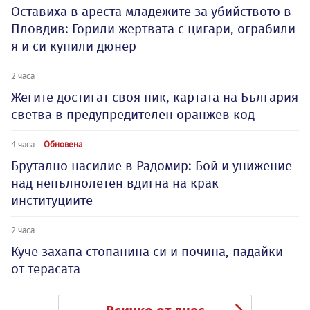
Оставиха в ареста младежите за убийството в
Пловдив: Горили жертвата с цигари, ограбили
я и си купили дюнер
2 часа
Жегите достигат своя пик, картата на България
светва в предупредителен оранжев код
4 часа
Обновена
Брутално насилие в Радомир: Бой и унижение
над непълнолетен вдигна на крак
институциите
2 часа
Куче захапа стопанина си и почина, падайки
от терасата