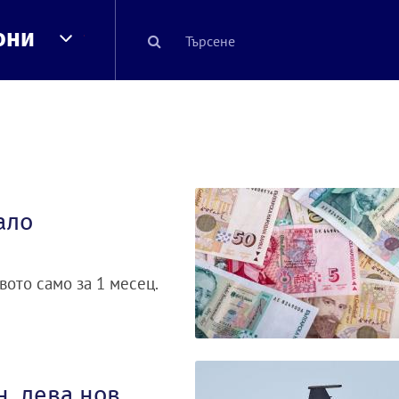
они
ало
вото само за 1 месец.
. лева нов