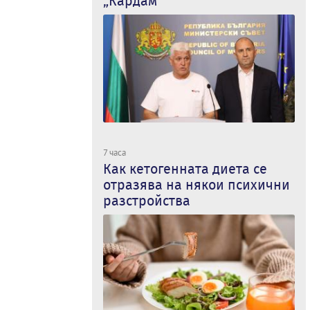
„Кардам“
7 часа
Как кетогенната диета се
отразява на някои психични
разстройства