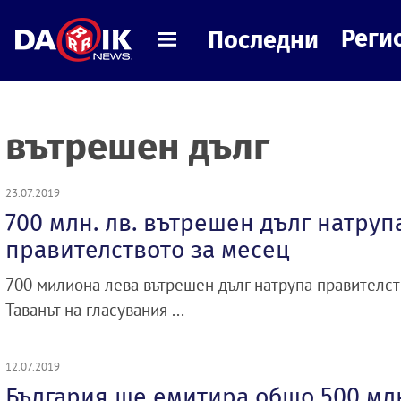
Реги
Последни
вътрешен дълг
23.07.2019
700 млн. лв. вътрешен дълг натруп
правителството за месец
700 милиона лева вътрешен дълг натрупа правителст
Таванът на гласувания ...
12.07.2019
България ще емитира общо 500 млн