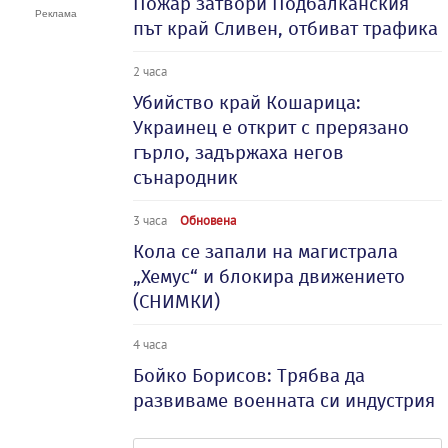
Пожар затвори Подбалканския
път край Сливен, отбиват трафика
2 часа
Убийство край Кошарица:
Украинец е открит с прерязано
гърло, задържаха негов
сънародник
3 часа
Обновена
Кола се запали на магистрала
„Хемус“ и блокира движението
(СНИМКИ)
4 часа
Бойко Борисов: Трябва да
развиваме военната си индустрия