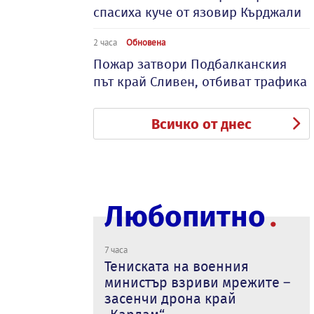
спасиха куче от язовир Кърджали
2 часа
Обновена
Пожар затвори Подбалканския
път край Сливен, отбиват трафика
Всичко от днес
Любопитно
7 часа
Тениската на военния
министър взриви мрежите –
засенчи дрона край