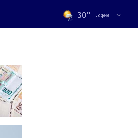
30°
София