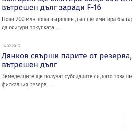
вътрешен дълг заради F-16
Нови 200 млн. лева вътрешен дълг ще емитира българ
да осигури покупката ...
16.02.2013
Дянков свърши парите от резерва
вътрешен дълг
Земеделците ще получат субсидиите си, като това ще
фискалния резерв, ...