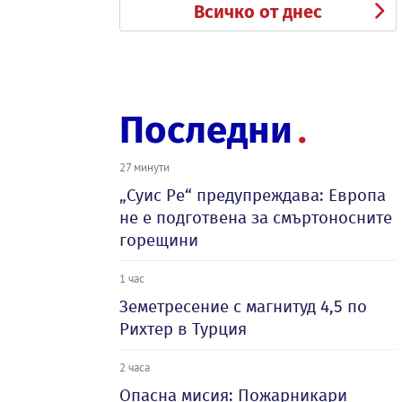
Всичко от днес
Последни
27 минути
„Суис Ре“ предупреждава: Европа
не е подготвена за смъртоносните
горещини
1 час
Земетресение с магнитуд 4,5 по
Рихтер в Турция
2 часа
Опасна мисия: Пожарникари