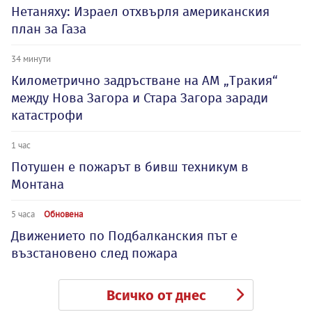
Нетаняху: Израел отхвърля американския
план за Газа
34 минути
Километрично задръстване на АМ „Тракия“
между Нова Загора и Стара Загора заради
катастрофи
1 час
Потушен е пожарът в бивш техникум в
Монтана
5 часа
Обновена
Движението по Подбалканския път е
възстановено след пожара
Всичко от днес