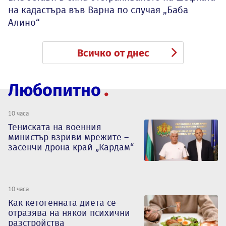
на кадастъра във Варна по случая „Баба
Алино“
Всичко от днес
Любопитно
10 часа
Тениската на военния
министър взриви мрежите –
засенчи дрона край „Кардам“
10 часа
Как кетогенната диета се
отразява на някои психични
разстройства