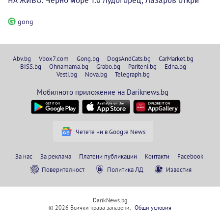
НА ЖИВО: Черно море 1:0 Лудогорец, Лазаров откри
gong
Abv.bg
Vbox7.com
Gong.bg
DogsAndCats.bg
CarMarket.bg
BISS.bg
Ohnamama.bg
Grabo.bg
Pariteni.bg
Edna.bg
Vesti.bg
Nova.bg
Telegraph.bg
Мобилното приложение на Dariknews.bg
Четете ни в Google News
За нас
За реклама
Платени публикации
Контакти
Facebook
Поверителност
Политика ЛД
Известия
DarikNews.bg
© 2026 Всички права запазени.
Общи условия