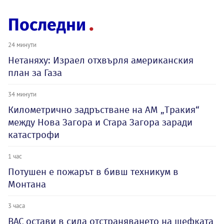
Последни
24 минути
Нетаняху: Израел отхвърля американския
план за Газа
34 минути
Километрично задръстване на АМ „Тракия“
между Нова Загора и Стара Загора заради
катастрофи
1 час
Потушен е пожарът в бивш техникум в
Монтана
3 часа
ВАС остави в сила отстраняването на шефката