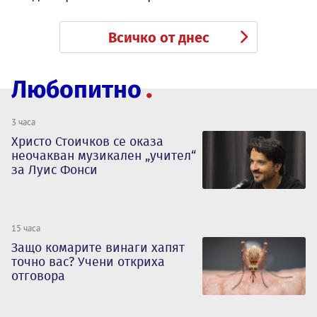
Всичко от днес
Любопитно
3 часа
Христо Стоичков се оказа
неочакван музикален „учител“
за Луис Фонси
15 часа
Защо комарите винаги хапят
точно вас? Учени откриха
отговора