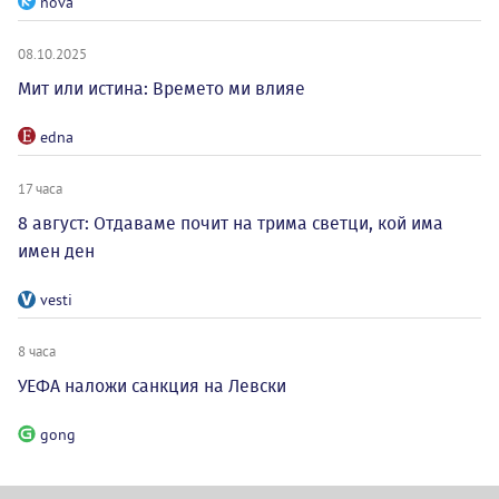
nova
08.10.2025
Мит или истина: Времето ми влияе
edna
17 часа
8 август: Отдаваме почит на трима светци, кой има
имен ден
vesti
8 часа
УЕФА наложи санкция на Левски
gong