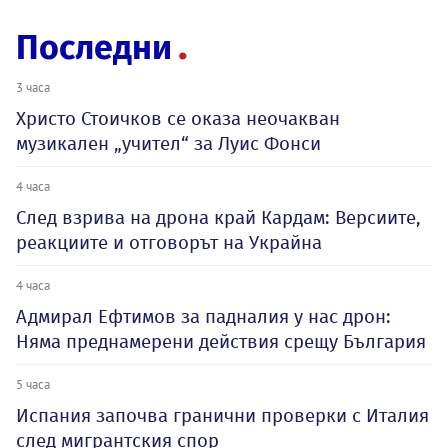
Последни
3 часа
Христо Стоичков се оказа неочакван
музикален „учител“ за Луис Фонси
4 часа
След взрива на дрона край Кардам: Версиите,
реакциите и отговорът на Украйна
4 часа
Адмирал Ефтимов за падналия у нас дрон:
Няма преднамерени действия срещу България
5 часа
Испания започва гранични проверки с Италия
след мигрантския спор