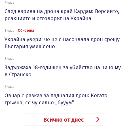
4 часа
След взрива на дрона край Кардам: Версиите,
реакциите и отговорът на Украйна
6 часа
Обновена
Украйна увери, че не е насочвала дрон срещу
България умишлено
8 часа
Задържаха 18-годишен за убийство на чичо му
в Странско
6 часа
Овчар с разказ за падналия дрон: Когато
гръмна, се чу силно „бууум“
Всичко от днес