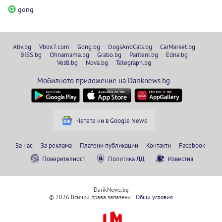
gong
Abv.bg
Vbox7.com
Gong.bg
DogsAndCats.bg
CarMarket.bg
BISS.bg
Ohnamama.bg
Grabo.bg
Pariteni.bg
Edna.bg
Vesti.bg
Nova.bg
Telegraph.bg
Мобилното приложение на Dariknews.bg
Четете ни в Google News
За нас
За реклама
Платени публикации
Контакти
Facebook
Поверителност
Политика ЛД
Известия
DarikNews.bg
© 2026 Всички права запазени.
Общи условия