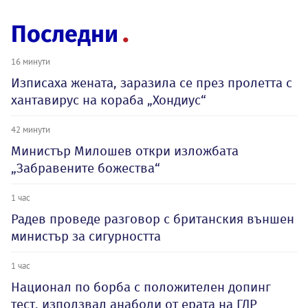
Последни
16 минути
Изписаха жената, заразила се през пролетта с
хантавирус на кораба „Хондиус“
42 минути
Министър Милошев откри изложбата
„Забравените божества“
1 час
Радев проведе разговор с британския външен
министър за сигурността
1 час
Национал по борба с положителен допинг
тест, използвал анаболи от ерата на ГДР