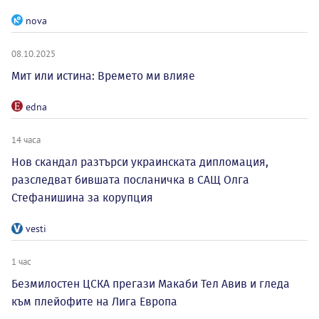
nova
08.10.2025
Мит или истина: Времето ми влияе
edna
14 часа
Нов скандал разтърси украинската дипломация,
разследват бившата посланичка в САЩ Олга
Стефанишина за корупция
vesti
1 час
Безмилостен ЦСКА прегази Макаби Тел Авив и гледа
към плейофите на Лига Европа