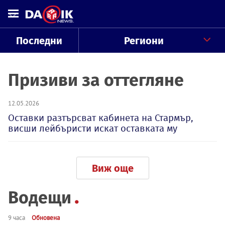
Последни
Региони
Призиви за оттегляне
12.05.2026
Оставки разтърсват кабинета на Стармър,
висши лейбъристи искат оставката му
Виж още
Водещи
9 часа
Обновена