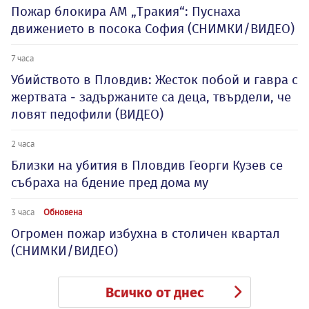
Пожар блокира АМ „Тракия“: Пуснаха
движението в посока София (СНИМКИ/ВИДЕО)
7 часа
Убийството в Пловдив: Жесток побой и гавра с
жертвата - задържаните са деца, твърдели, че
ловят педофили (ВИДЕО)
2 часа
Близки на убития в Пловдив Георги Кузев се
събраха на бдение пред дома му
3 часа
Обновена
Огромен пожар избухна в столичен квартал
(СНИМКИ/ВИДЕО)
Всичко от днес