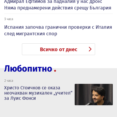
Адмирал Ефтимов за падналия у нас дрон:
Няма преднамерени действия срещу България
3 часа
Испания започва гранични проверки с Италия
след мигрантския спор
Всичко от днес
Любопитно
2 часа
Христо Стоичков се оказа
неочакван музикален „учител“
за Луис Фонси