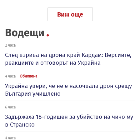
Виж още
Водещи
2 часа
След взрива на дрона край Кардам: Версиите,
реакциите и отговорът на Украйна
4 часа
Обновена
Украйна увери, че не е насочвала дрон срещу
България умишлено
6 часа
Задържаха 18-годишен за убийство на чичо му
в Странско
4 часа