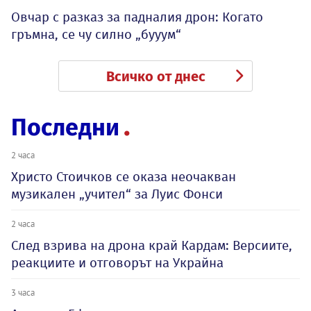
Овчар с разказ за падналия дрон: Когато
гръмна, се чу силно „бууум“
Всичко от днес
Последни
2 часа
Христо Стоичков се оказа неочакван
музикален „учител“ за Луис Фонси
2 часа
След взрива на дрона край Кардам: Версиите,
реакциите и отговорът на Украйна
3 часа