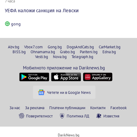
7 часа
УЕФА наложи санкция на Левски
gong
Abv.bg
Vbox7.com
Gong.bg
DogsAndCats.bg
CarMarket.bg
BISS.bg
Ohnamama.bg
Grabo.bg
Pariteni.bg
Edna.bg
Vesti.bg
Nova.bg
Telegraph.bg
Мобилното приложение на Dariknews.bg
Четете ни в Google News
За нас
За реклама
Платени публикации
Контакти
Facebook
Поверителност
Политика ЛД
Известия
DarikNews.bg