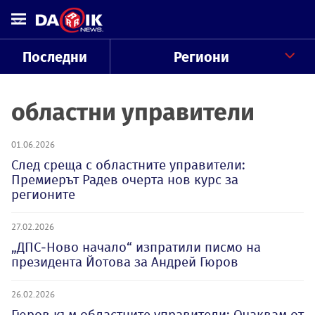
Последни
Региони
областни управители
01.06.2026
След среща с областните управители:
Премиерът Радев очерта нов курс за
регионите
27.02.2026
„ДПС-Ново начало“ изпратили писмо на
президента Йотова за Андрей Гюров
26.02.2026
Гюров към областните управители: Очаквам от