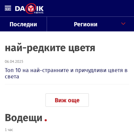
Последни
Региони
най-редките цветя
06.04.2025
Топ 10 на най-странните и причудливи цветя в
света
Виж още
Водещи
1 час