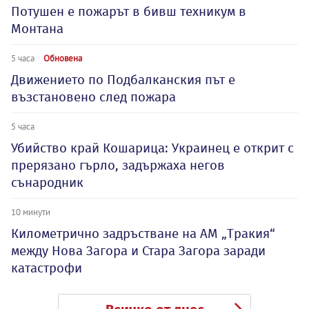
Потушен е пожарът в бивш техникум в
Монтана
5 часа
Обновена
Движението по Подбалканския път е
възстановено след пожара
5 часа
Убийство край Кошарица: Украинец е открит с
прерязано гърло, задържаха негов
сънародник
10 минути
Километрично задръстване на АМ „Тракия“
между Нова Загора и Стара Загора заради
катастрофи