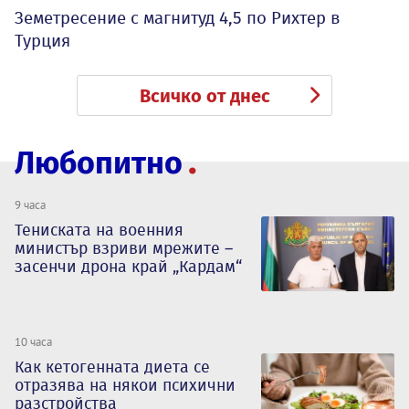
Земетресение с магнитуд 4,5 по Рихтер в
Турция
Всичко от днес
Любопитно
9 часа
Тениската на военния
министър взриви мрежите –
засенчи дрона край „Кардам“
10 часа
Как кетогенната диета се
отразява на някои психични
разстройства