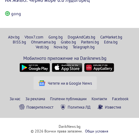
НА ЖИВО: Черно море 0:0 Лудогорец
gong
Abv.bg
Vbox7.com
Gong.bg
DogsAndCats.bg
CarMarket.bg
BISS.bg
Ohnamama.bg
Grabo.bg
Pariteni.bg
Edna.bg
Vesti.bg
Nova.bg
Telegraph.bg
Мобилното приложение на Dariknews.bg
Четете ни в Google News
За нас
За реклама
Платени публикации
Контакти
Facebook
Поверителност
Политика ЛД
Известия
DarikNews.bg
© 2026 Всички права запазени.
Общи условия