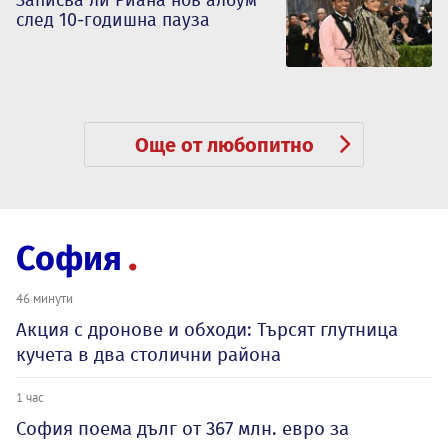
Записва ли Риана нов албум
след 10-годишна пауза
Още от любопитно
София
46 минути
Акция с дронове и обходи: Търсят глутница
кучета в два столични района
1 час
София поема дълг от 367 млн. евро за