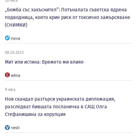
10 часа
„Бомба със закъснител“: Потъналата съветска ядрена
подводница, която крие риск от токсично замърсяване
(СНИМКИ)
nova
08.10.2025
Мит или истина: Времето ми влияе
edna
9 часа
Нов скандал разтърси украинската дипломация,
разследват бившата посланичка в САЩ Олга
Стефанишина за корупция
vesti