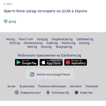
6 часа
Христо Янев срещу легендите на ЦСКА в Европа
gong
Abv.bg
Vbox7.com
Gong.bg
DogsAndCats.bg
CarMarket.bg
BISS.bg
Ohnamama.bg
Grabo.bg
Pariteni.bg
Edna.bg
Vesti.bg
Nova.bg
Telegraph.bg
Мобилното приложение на Dariknews.bg
Четете ни в Google News
За нас
За реклама
Платени публикации
Контакти
Facebook
Поверителност
Политика ЛД
Известия