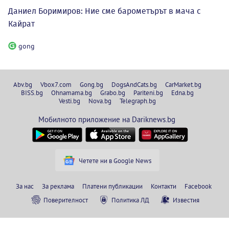
Даниел Боримиров: Ние сме барометърът в мача с
Кайрат
gong
Abv.bg
Vbox7.com
Gong.bg
DogsAndCats.bg
CarMarket.bg
BISS.bg
Ohnamama.bg
Grabo.bg
Pariteni.bg
Edna.bg
Vesti.bg
Nova.bg
Telegraph.bg
Мобилното приложение на Dariknews.bg
Четете ни в Google News
За нас
За реклама
Платени публикации
Контакти
Facebook
Поверителност
Политика ЛД
Известия