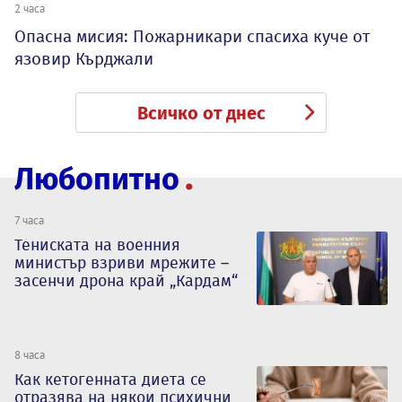
2 часа
Опасна мисия: Пожарникари спасиха куче от
язовир Кърджали
Всичко от днес
Любопитно
7 часа
Тениската на военния
министър взриви мрежите –
засенчи дрона край „Кардам“
8 часа
Как кетогенната диета се
отразява на някои психични