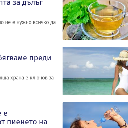
пта за дълъг
но не е нужно всичко да
збягваме преди
дяща храна е ключов за
е е
от пиенето на