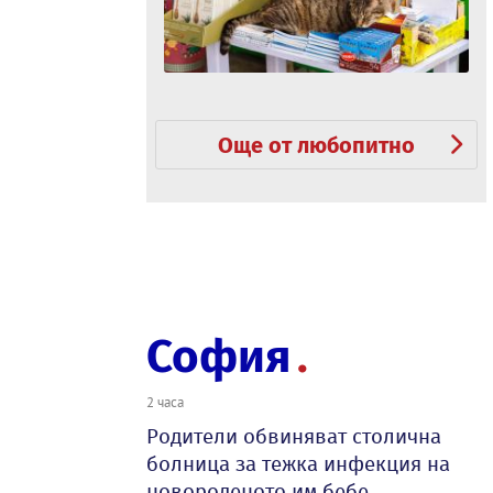
Още от любопитно
София
2 часа
Родители обвиняват столична
болница за тежка инфекция на
новороденото им бебе