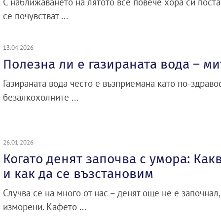
С наближаването на лятото все повече хора си постав
се почувстват ...
13.04.2026
Полезна ли е газираната вода – м
Газираната вода често е възприемана като по-здраво
безалкохолните ...
26.01.2026
Когато денят започва с умора: Как
и как да се възстановим
Случва се на много от нас – денят още не е започнал,
изморени. Кафето ...