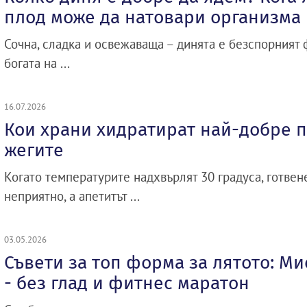
плод може да натовари организма
Сочна, сладка и освежаваща – динята е безспорният ф
богата на ...
16.07.2026
Кои храни хидратират най-добре п
жегите
Когато температурите надхвърлят 30 градуса, готвене
неприятно, а апетитът ...
03.05.2026
Съвети за топ форма за лятото: М
- без глад и фитнес маратон