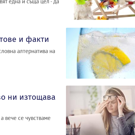
ят една и съща цел - да
итове и факти
словна алтернатива на
во ни изтощава
 а вече се чувстваме