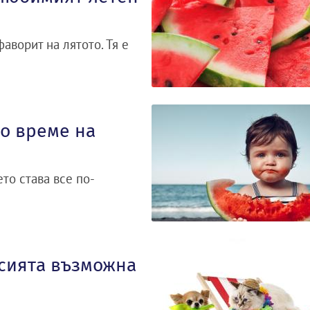
аворит на лятото. Тя е
о време на
то става все по-
исията възможна