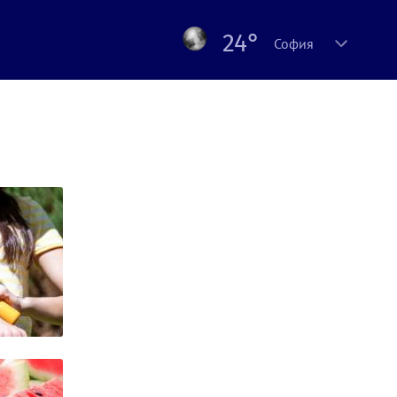
24°
София