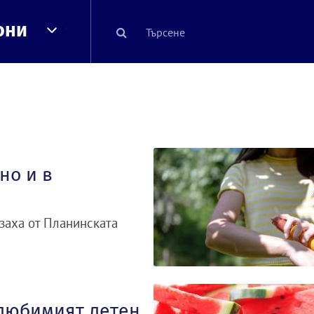
они
но и в
азаха от Планинската
 любимият летен