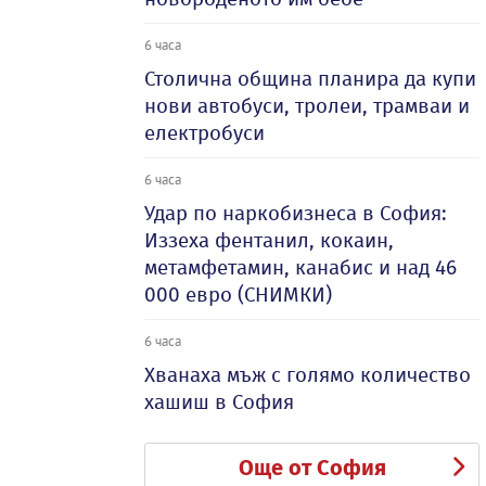
6 часа
Столична община планира да купи
нови автобуси, тролеи, трамваи и
електробуси
6 часа
Удар по наркобизнеса в София:
Иззеха фентанил, кокаин,
метамфетамин, канабис и над 46
000 евро (СНИМКИ)
6 часа
Хванаха мъж с голямо количество
хашиш в София
Още от София