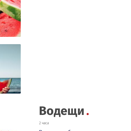
Водещи
2 часа