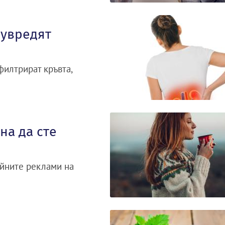
 увредят
филтрират кръвта,
на да сте
айните реклами на