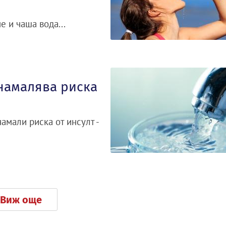
е и чаша вода...
 намалява риска
амали риска от инсулт -
Виж още