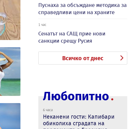
Пуснаха за обсъждане методика за
справедливи цени на храните
1 час
Сенатът на САЩ прие нови
санкции срещу Русия
Всичко от днес
Любопитно
6 часа
Неканени гости: Капибари
обиколиха сградата на