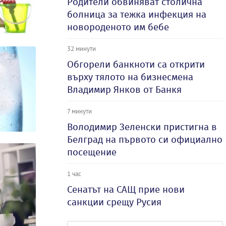
Родители обвиняват столична
болница за тежка инфекция на
новороденото им бебе
32 минути
Обгорели банкноти са открити
върху тялото на бизнесмена
Владимир Янков от Банкя
7 минути
Володимир Зеленски пристигна в
Белград на първото си официално
посещение
1 час
Сенатът на САЩ прие нови
санкции срещу Русия