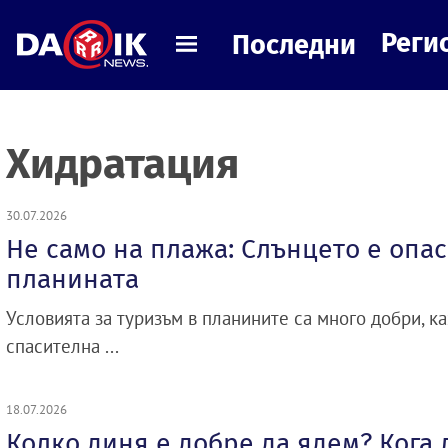
Реги
Последни
Хидратация
30.07.2026
Не само на плажа: Слънцето е опас
планината
Условията за туризъм в планините са много добри, к
спасителна ...
18.07.2026
Колко диня е добре да ядем? Кога