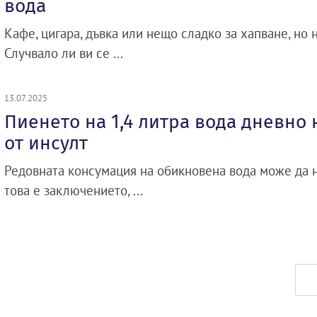
вода
Кафе, цигара, дъвка или нещо сладко за хапване, но н
Случвало ли ви се ...
13.07.2025
Пиенето на 1,4 литра вода дневно
от инсулт
Редовната консумация на обикновена вода може да н
това е заключението, ...