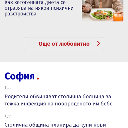
Как кетогенната диета се
отразява на някои психични
разстройства
Още от любопитно
София
1 ден
Родители обвиняват столична болница за
тежка инфекция на новороденото им бебе
1 ден
Столична община планира да купи нови