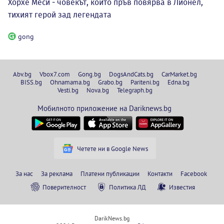
Хорхе Меси - човекът, който пръв повярва в Лионел,
тихият герой зад легендата
gong
Abv.bg
Vbox7.com
Gong.bg
DogsAndCats.bg
CarMarket.bg
BISS.bg
Ohnamama.bg
Grabo.bg
Pariteni.bg
Edna.bg
Vesti.bg
Nova.bg
Telegraph.bg
Мобилното приложение на Dariknews.bg
Четете ни в Google News
За нас
За реклама
Платени публикации
Контакти
Facebook
Поверителност
Политика ЛД
Известия
DarikNews.bg