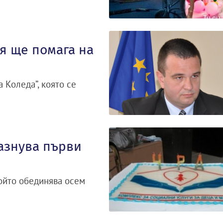
я ще помага на
 Коледа”, която се
азнува първи
който обединява осем