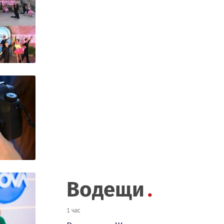
Водещи
1 час