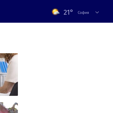
21°
София