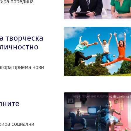
ртира поредица
та творческа
 личностно
агора приема нови
алните
бира социални