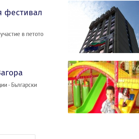
я фестивал
участие в петото
Загора
ии - Български