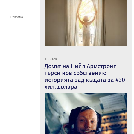
13 часа
Домът на Нийл Армстронг
търси нов собственик:
историята зад къщата за 430
хил. долара