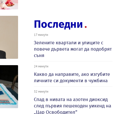
Последни
17 минути
Зелените квартали и улиците с
повече дървета могат да подобрят
съня
24 минути
Какво да направите, ако изгубите
личните си документи в чужбина
32 минути
Спад в нивата на азотен диоксид
след първия пешеходен уикенд на
„Цар Освободител“