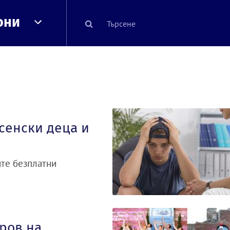
они
сенски деца и
те безплатни
ров на