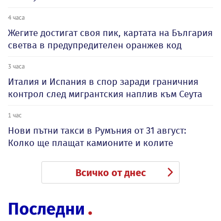
4 часа
Жегите достигат своя пик, картата на България
светва в предупредителен оранжев код
3 часа
Италия и Испания в спор заради граничния
контрол след мигрантския наплив към Сеута
1 час
Нови пътни такси в Румъния от 31 август:
Колко ще плащат камионите и колите
Всичко от днес
Последни