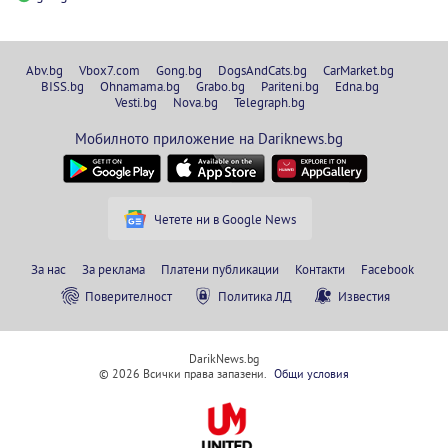
Abv.bg
Vbox7.com
Gong.bg
DogsAndCats.bg
CarMarket.bg
BISS.bg
Ohnamama.bg
Grabo.bg
Pariteni.bg
Edna.bg
Vesti.bg
Nova.bg
Telegraph.bg
Мобилното приложение на Dariknews.bg
Четете ни в Google News
За нас
За реклама
Платени публикации
Контакти
Facebook
Поверителност
Политика ЛД
Известия
DarikNews.bg
© 2026 Всички права запазени.
Общи условия