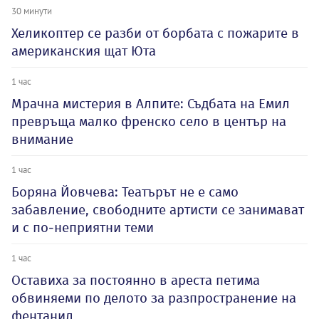
30 минути
Хеликоптер се разби от борбата с пожарите в
американския щат Юта
1 час
Мрачна мистерия в Алпите: Съдбата на Емил
превръща малко френско село в център на
внимание
1 час
Боряна Йовчева: Театърът не е само
забавление, свободните артисти се занимават
и с по-неприятни теми
1 час
Оставиха за постоянно в ареста петима
обвиняеми по делото за разпространение на
фентанил