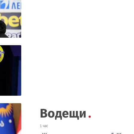
Водещи
1 час