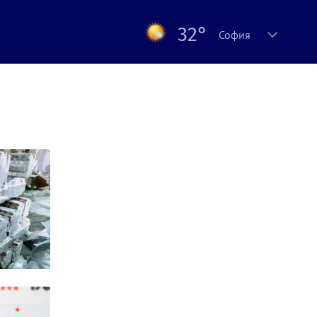
32°
София