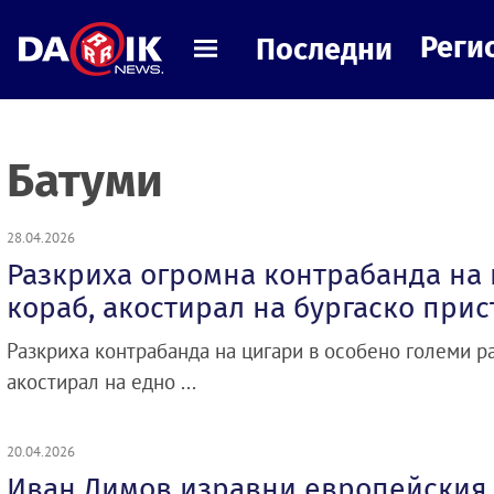
Реги
Последни
Батуми
28.04.2026
Разкриха огромна контрабанда на 
кораб, акостирал на бургаско при
Разкриха контрабанда на цигари в особено големи р
акостирал на едно ...
20.04.2026
Иван Димов изравни европейския 