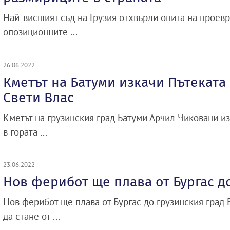
Най-висшият съд на Грузия отхвърли опита на проев
опозиционните ...
26.06.2022
Кметът на Батуми изкачи Пътеката 
Свети Влас
Кметът на грузинския град Батуми Арчил Чиковани из
в гората ...
23.06.2022
Нов ферибот ще плава от Бургас д
Нов ферибот ще плава от Бургас до грузинския град 
да стане от ...