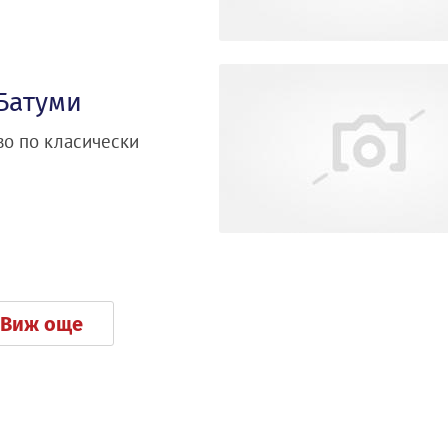
Батуми
во по класически
Виж още