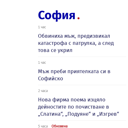
София
1 час
Обвиниха мъж, предизвикал
катастрофа с патрулка, а след
това се укрил
1 час
Мъж преби приятелката си в
Софийско
2 часа
Нова фирма поема изцяло
дейностите по почистване в
„Слатина“, „Подуяне“ и „Изгрев“
5 часа
Обновена