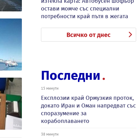
изтекла карта: Автобусен шофьор
остави момче със специални
потребности край пътя в жегата
Всичко от днес
Последни
15 минути
Експлозии край Ормузкия проток,
докато Иран и Оман напредват със
споразумение за
корабоплаването
38 минути