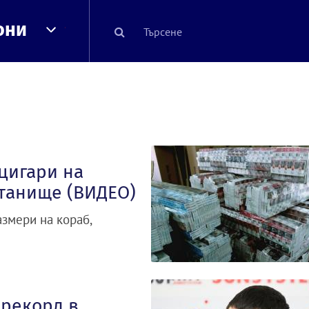
они
цигари на
станище (ВИДЕО)
азмери на кораб,
рекорд в