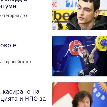
Батуми
категория до 65
ново е
на Европейското
а касиране на
цията и НПО за