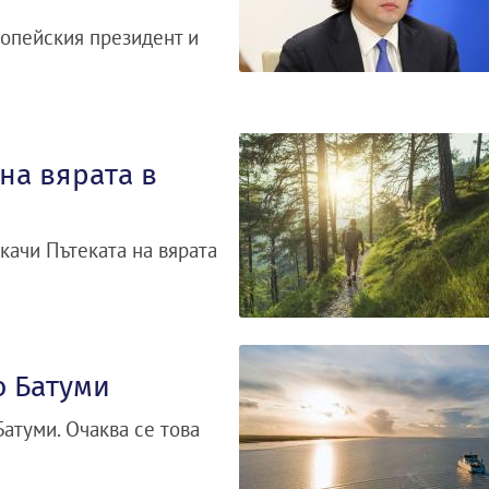
ропейския президент и
на вярата в
качи Пътеката на вярата
о Батуми
Батуми. Очаква се това