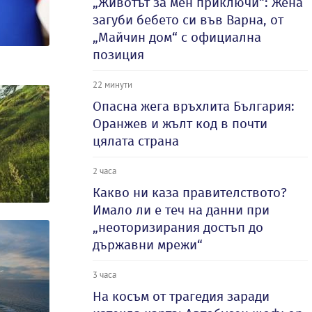
„Животът за мен приключи“: Жена
загуби бебето си във Варна, от
„Майчин дом“ с официална
позиция
22 минути
Опасна жега връхлита България:
Оранжев и жълт код в почти
цялата страна
2 часа
Какво ни каза правителството?
Имало ли е теч на данни при
„неоторизирания достъп до
държавни мрежи“
3 часа
На косъм от трагедия заради