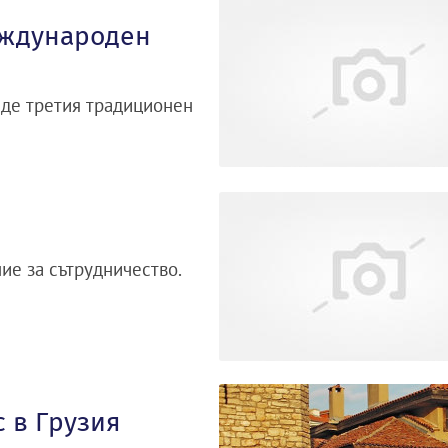
еждународен
веде третия традиционен
ие за сътрудничество.
с в Грузия