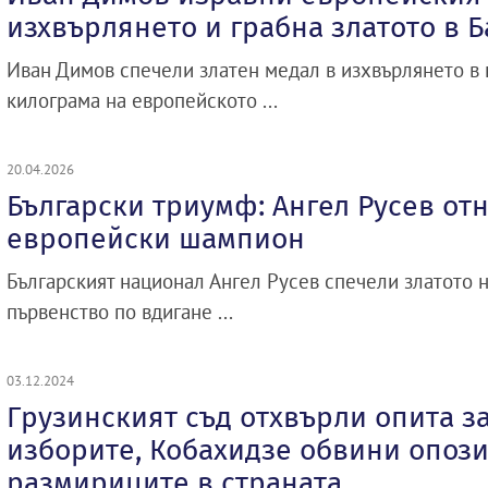
изхвърлянето и грабна златото в 
Иван Димов спечели златен медал в изхвърлянето в 
килограма на европейското ...
20.04.2026
Български триумф: Ангел Русев от
европейски шампион
Българският национал Ангел Русев спечели златото 
първенство по вдигане ...
03.12.2024
Грузинският съд отхвърли опита з
изборите, Кобахидзе обвини опози
размириците в страната