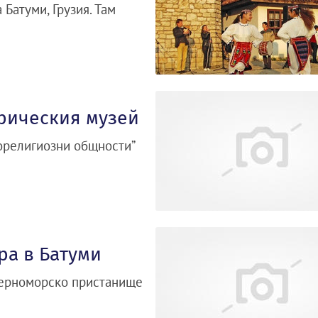
Батуми, Грузия. Там
орическия музей
норелигиозни общности”
ра в Батуми
черноморско пристанище