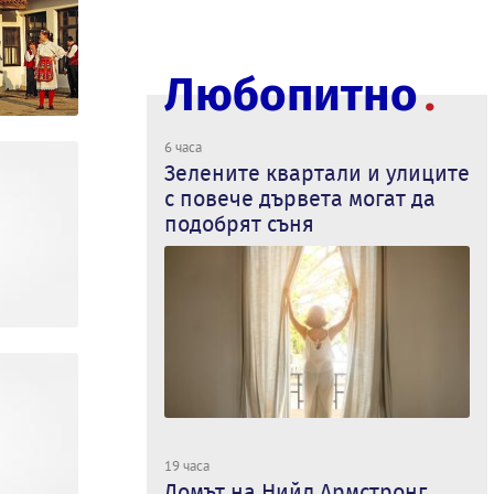
Любопитно
6 часа
Зелените квартали и улиците
с повече дървета могат да
подобрят съня
19 часа
Домът на Нийл Армстронг