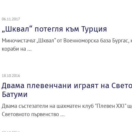
06.11.2017
„Шквал“ потегля към Турция
Миночистачът „Шквал“ от Военноморска база Бургас, к
кораби на ...
18.10.2016
Двама плевенчани играят на Свето
Батуми
Двама състезатели на шахматен клуб "Плевен ХХІ" ще
Световното първенство ...