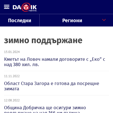
Последни
Региони
зимно поддържане
15.01.2024
Кметът на Ловеч намали договорите с „Еко“ с
над 380 хил. лв.
11.11.2022
Област Стара Загора е готова да посрещне
зимата
12.08.2022
Община Добричка ще осигури зимно
поддържане на над 166 км пътища