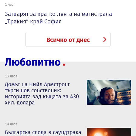
1 час
Затварят за кратко лента на магистрала
„Тракия“ край София
Всичко от днес
Любопитно
13 часа
Домът на Нийл Армстронг
търси нов собственик:
историята зад къщата за 430
хил. долара
14 часа
Българска следа в саундтрака