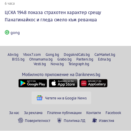
6 часа
ЦСКА 1948 показа страхотен характер срещу
Панатинайкос и гледа смело към реванша
gong
Abv.bg
Vbox7.com
Gong.bg
DogsAndCats.bg
CarMarket.bg
BISS.bg
Ohnamama.bg
Grabo.bg
Pariteni.bg
Edna.bg
Vesti.bg
Nova.bg
Telegraph.bg
Мобилното приложение на Dariknews.bg
Четете ни в Google News
За нас
За реклама
Платени публикации
Контакти
Facebook
Поверителност
Политика ЛД
Известия