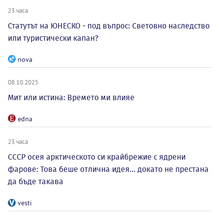
23 часа
Статутът на ЮНЕСКО - под въпрос: Световно наследство
или туристически капан?
nova
08.10.2025
Мит или истина: Времето ми влияе
edna
23 часа
СССР осея арктическото си крайбрежие с ядрени
фарове: Това беше отлична идея... докато не престана
да бъде такава
vesti