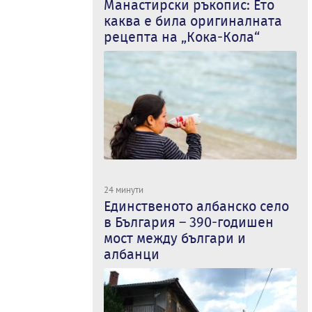
Манастирски ръкопис: Ето
каква е била оригиналната
рецепта на „Кока-Кола“
24 минути
Единственото албанско село
в България – 390-годишен
мост между българи и
албанци