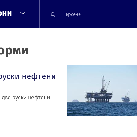
они
форми
 руски нефтени
о две руски нефтени