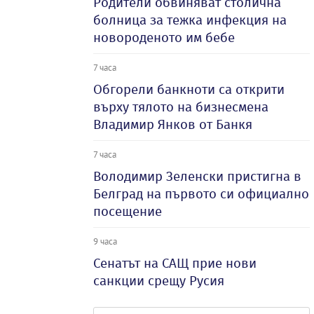
Родители обвиняват столична
болница за тежка инфекция на
новороденото им бебе
7 часа
Обгорели банкноти са открити
върху тялото на бизнесмена
Владимир Янков от Банкя
7 часа
Володимир Зеленски пристигна в
Белград на първото си официално
посещение
9 часа
Сенатът на САЩ прие нови
санкции срещу Русия