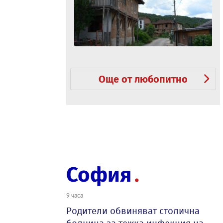
Още от любопитно
София
9 часа
Родители обвиняват столична