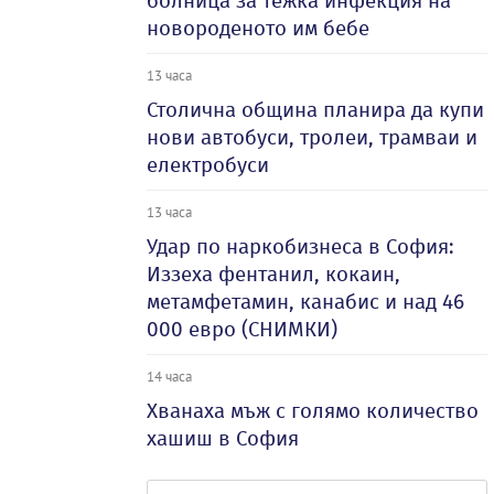
болница за тежка инфекция на
новороденото им бебе
13 часа
Столична община планира да купи
нови автобуси, тролеи, трамваи и
електробуси
13 часа
Удар по наркобизнеса в София:
Иззеха фентанил, кокаин,
метамфетамин, канабис и над 46
000 евро (СНИМКИ)
14 часа
Хванаха мъж с голямо количество
хашиш в София