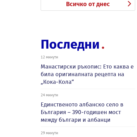
Всичко от днес
Последни
12 минути
Манастирски ръкопис: Ето каква е
била оригиналната рецепта на
„Кока-Кола“
24 минути
Единственото албанско село в
България – 390-годишен мост
между българи и албанци
29 минути