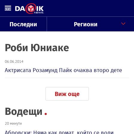
Последни
Региони
Роби Юниаке
06.06.2014
Актрисата Розамунд Пайк очаква второ дете
Виж още
Водещи
20 минути
Абровски: Няма как домат, който се води