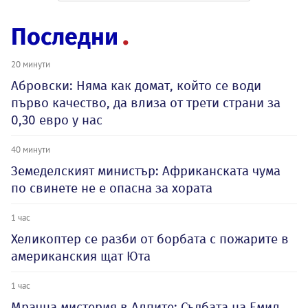
Последни
20 минути
Абровски: Няма как домат, който се води
първо качество, да влиза от трети страни за
0,30 евро у нас
40 минути
Земеделският министър: Африканската чума
по свинете не е опасна за хората
1 час
Хеликоптер се разби от борбата с пожарите в
американския щат Юта
1 час
Мрачна мистерия в Алпите: Съдбата на Емил