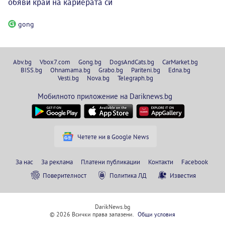
обяви край на кариерата си
gong
Abv.bg
Vbox7.com
Gong.bg
DogsAndCats.bg
CarMarket.bg
BISS.bg
Ohnamama.bg
Grabo.bg
Pariteni.bg
Edna.bg
Vesti.bg
Nova.bg
Telegraph.bg
Мобилното приложение на Dariknews.bg
Четете ни в Google News
За нас
За реклама
Платени публикации
Контакти
Facebook
Поверителност
Политика ЛД
Известия
DarikNews.bg
© 2026 Всички права запазени.
Общи условия