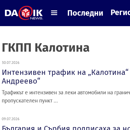
Реги
Последни
ГКПП Калотина
30.07.2026
Интензивен трафик на „Калотина“
Андреево“
Трафикът е интензивен за леки автомобили на грани
пропускателен пункт ...
09.07.2026
България и Сърбия подписаха за н