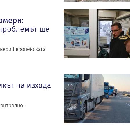
рмери:
 проблемът ще
овери Европейската
кът на изхода
контролно-