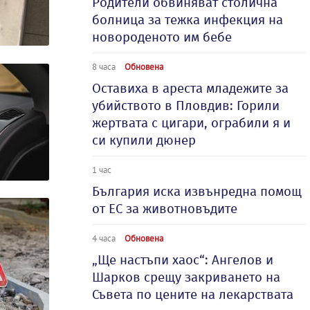
Родители обвиняват столична
болница за тежка инфекция на
новороденото им бебе
8 часа
Обновена
Оставиха в ареста младежите за
убийството в Пловдив: Горили
жертвата с цигари, ограбили я и
си купили дюнер
1 час
България иска извънредна помощ
от ЕС за животновъдите
4 часа
Обновена
„Ще настъпи хаос“: Ангелов и
Шарков срещу закриването на
Съвета по цените на лекарствата