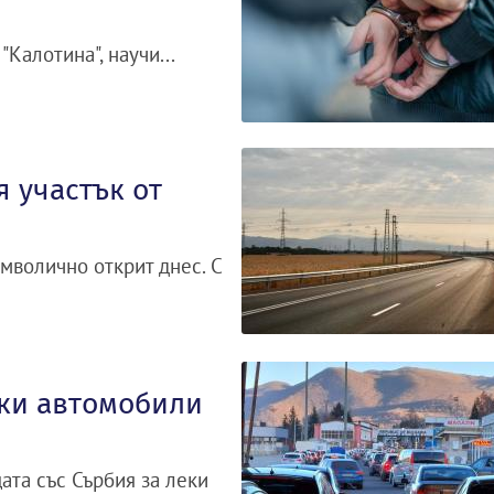
Калотина", научи...
 участък от
имволично открит днес. С
еки автомобили
ата със Сърбия за леки