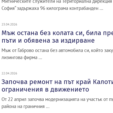
Митническите служители на Териториална дирекция
София“ задържаха 96 килограма контрабанден ...
23.04.2026
Мъж остана без колата си, била п
пъти и обявена за издирване
Мъж от Габрово остана без автомобила си, който зак
лизингова фирма ...
22.04.2026
Започва ремонт на път край Калот
ограничения в движението
От 22 април започва модернизацията на участък от пъ
района на граничния ...