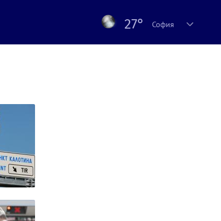
27°
София