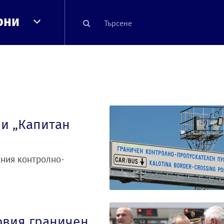
они
 и „Капитан
чния контролно-
овия граничен