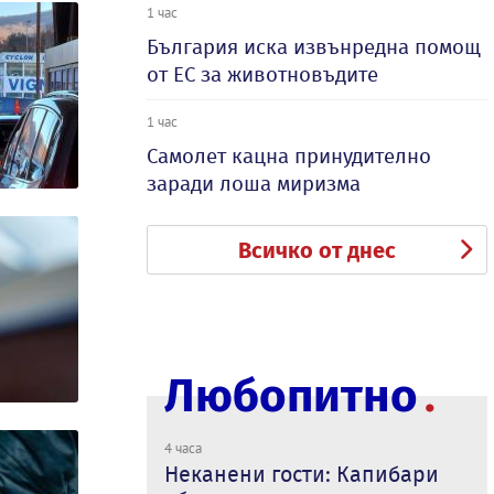
1 час
България иска извънредна помощ
от ЕС за животновъдите
1 час
Самолет кацна принудително
заради лоша миризма
Всичко от днес
Любопитно
4 часа
Неканени гости: Капибари