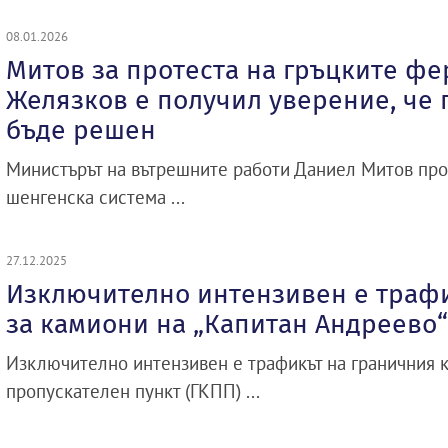
08.01.2026
Митов за протеста на гръцките фе
Желязков е получил уверение, че
бъде решен
Министърът на вътрешните работи Даниел Митов пр
шенгенска система ...
27.12.2025
Изключително интензивен е трафи
за камиони на „Капитан Андреево“
Изключително интензивен е трафикът на граничния 
пропускателен пункт (ГКПП) ...