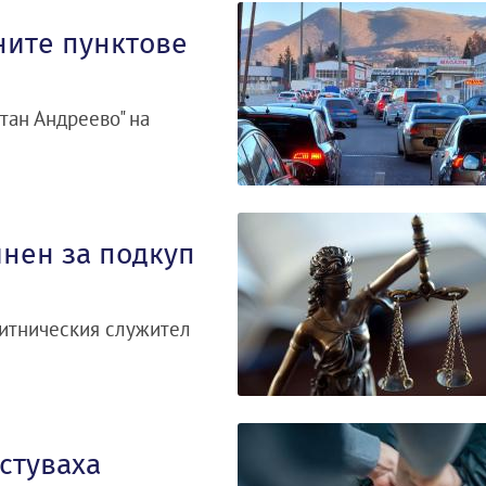
ните пунктове
тан Андреево" на
инен за подкуп
митническия служител
стуваха