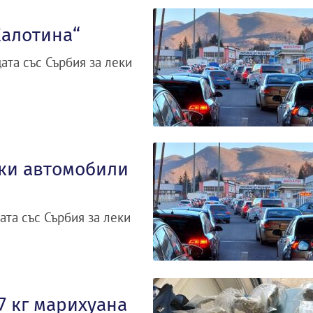
Калотина“
ата със Сърбия за леки
еки автомобили
ата със Сърбия за леки
7 кг марихуана