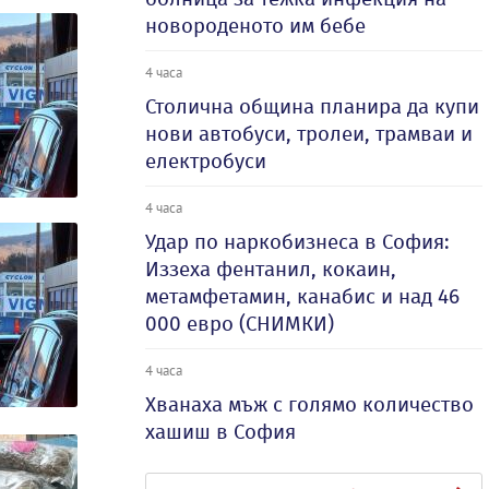
новороденото им бебе
4 часа
Столична община планира да купи
нови автобуси, тролеи, трамваи и
електробуси
4 часа
Удар по наркобизнеса в София:
Иззеха фентанил, кокаин,
метамфетамин, канабис и над 46
000 евро (СНИМКИ)
4 часа
Хванаха мъж с голямо количество
хашиш в София