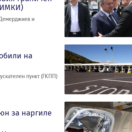
НИМКИ)
 Демерджиев и
обили на
ускателен пункт (ГКПП)
юн за наргиле