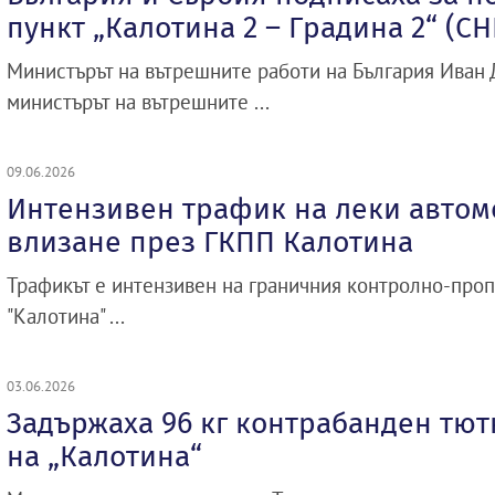
пункт „Калотина 2 – Градина 2“ (С
Министърът на вътрешните работи на България Иван
министърът на вътрешните ...
09.06.2026
Интензивен трафик на леки автом
влизане през ГКПП Калотина
Трафикът е интензивен на граничния контролно-проп
"Калотина" ...
03.06.2026
Задържаха 96 кг контрабанден тют
на „Калотина“