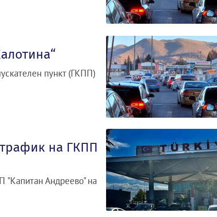
Калотина“
ускателен пункт (ГКПП)
 трафик на ГКПП
П "Капитан Андреево" на