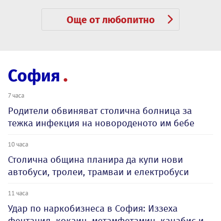
Още от любопитно
София
7 часа
Родители обвиняват столична болница за
тежка инфекция на новороденото им бебе
10 часа
Столична община планира да купи нови
автобуси, тролеи, трамваи и електробуси
11 часа
Удар по наркобизнеса в София: Иззеха
фентанил, кокаин, метамфетамин, канабис и