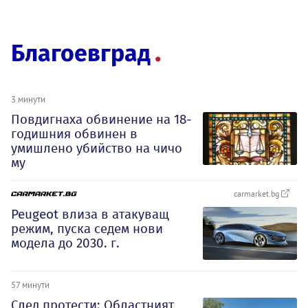
Благоевград
3 минути
Повдигнаха обвинение на 18-
годишния обвинен в
умишлено убийство на чичо
му
carmarket.bg
Peugeot влиза в атакуващ
режим, пуска седем нови
модела до 2030. г.
57 минути
След протести: Областният