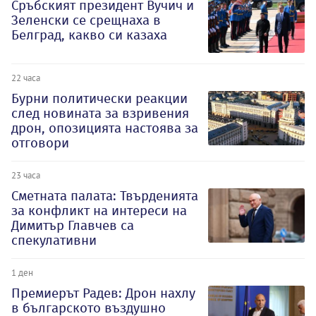
Сръбският президент Вучич и
Зеленски се срещнаха в
Белград, какво си казаха
22 часа
Бурни политически реакции
след новината за взривения
дрон, опозицията настоява за
отговори
23 часа
Сметната палата: Твърденията
за конфликт на интереси на
Димитър Главчев са
спекулативни
1 ден
Премиерът Радев: Дрон нахлу
в българското въздушно