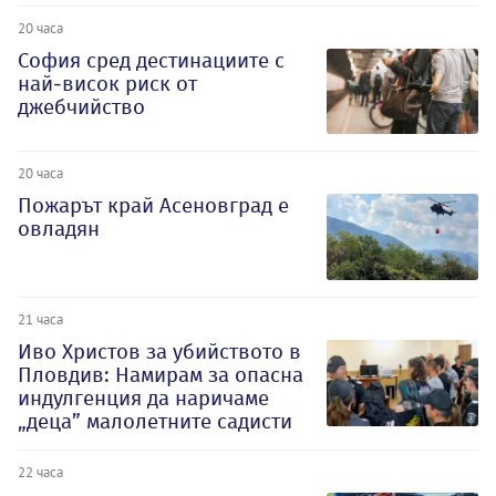
20 часа
София сред дестинациите с
най-висок риск от
джебчийство
20 часа
Пожарът край Асеновград е
овладян
21 часа
Иво Христов за убийството в
Пловдив: Намирам за опасна
индулгенция да наричаме
„деца” малолетните садисти
22 часа