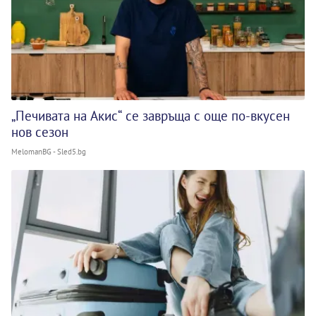
„Печивата на Акис“ се завръща с още по-вкусен
нов сезон
MelomanBG - Sled5.bg