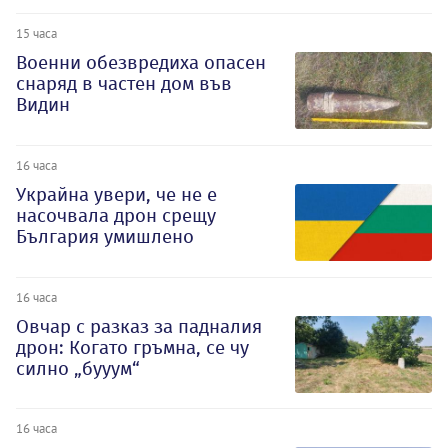
15 часа
Военни обезвредиха опасен
снаряд в частен дом във
Видин
16 часа
Украйна увери, че не е
насочвала дрон срещу
България умишлено
16 часа
Овчар с разказ за падналия
дрон: Когато гръмна, се чу
силно „бууум“
16 часа