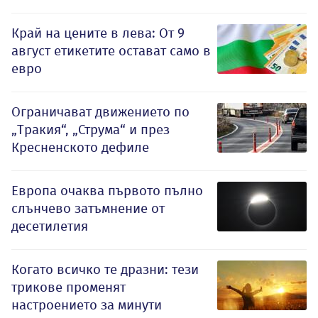
Край на цените в лева: От 9
август етикетите остават само в
евро
Ограничават движението по
„Тракия“, „Струма“ и през
Кресненското дефиле
Европа очаква първото пълно
слънчево затъмнение от
десетилетия
Когато всичко те дразни: тези
трикове променят
настроението за минути