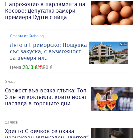
Напрежение в парламента на
Косово: Депутатка замери
премиера Курти с яйца
Оферта от Grabo.bg
Лято в Приморско: Нощувка
със закуска, с възможност
за вечеря ил..
Цена:
28.13 €
37.50 €
5 часа
Свежест във всяка глътка: Топ
3 летни коктейла, които носят
наслада в горещите дни
13 часа
Христо Стоичков се оказа
неочакван музикален „учител“