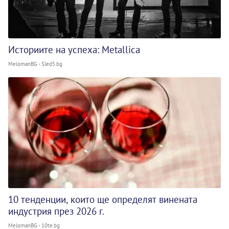
Историите на успеха: Metallica
MelomanBG - Sled5.bg
10 тенденции, които ще определят винената
индустрия през 2026 г.
MelomanBG - 10te.bg