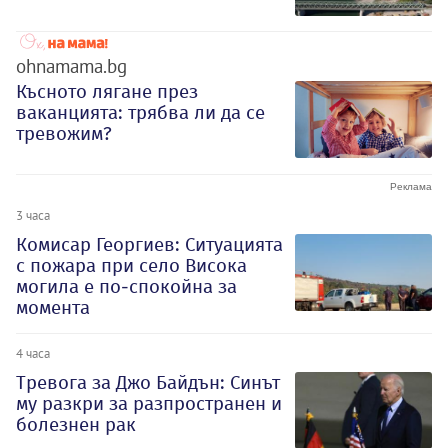
ohnamama.bg
Късното лягане през
ваканцията: трябва ли да се
тревожим?
3 часа
Комисар Георгиев: Ситуацията
с пожара при село Висока
могила е по-спокойна за
момента
4 часа
Тревога за Джо Байдън: Синът
му разкри за разпространен и
болезнен рак