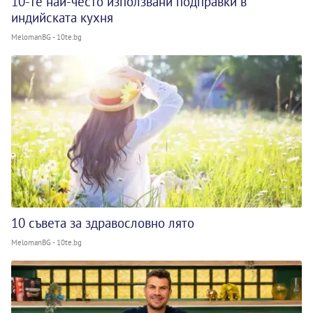
10-те най-често използвани подправки в
индийската кухня
MelomanBG - 10te.bg
10 съвета за здравословно лято
MelomanBG - 10te.bg