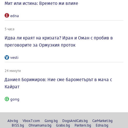
Мит или истина: Времето ми влияе
edna
5 часа
Идва ли краят на кризата? Иран и Оман с пробив в
преговорите за Ормузкия проток
vesti
24 минути
Даниел Боримиров: Ние сме барометърът в мача с
Кайрат
gong
Abv.bg
Vbox7.com
Gong.bg
DogsAndCats.bg
CarMarket.bg
BISS.bg
Ohnamama.bg
Grabo.bg
Pariteni.bg
Edna.bg