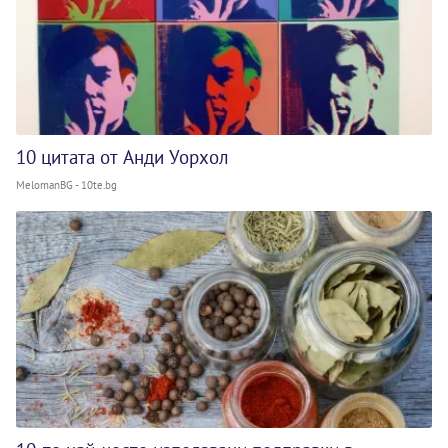
10 цитата от Анди Уорхол
MelomanBG - 10te.bg