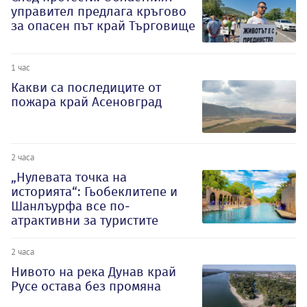
управител предлага кръгово
за опасен път край Търговище
1 час
Какви са последиците от
пожара край Асеновград
2 часа
„Нулевата точка на
историята“: Гьобеклитепе и
Шанлъурфа все по-
атрактивни за туристите
2 часа
Нивото на река Дунав край
Русе остава без промяна