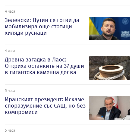
4 часа
Зеленски: Путин се готви да
мобилизира още стотици
хиляди руснаци
4 часа
Древна загадка в Лаос:
Откриха останките на 37 души
в гигантска каменна делва
5 часа
Иранският президент: Искаме
споразумение със САЩ, но без
компромиси
5 часа