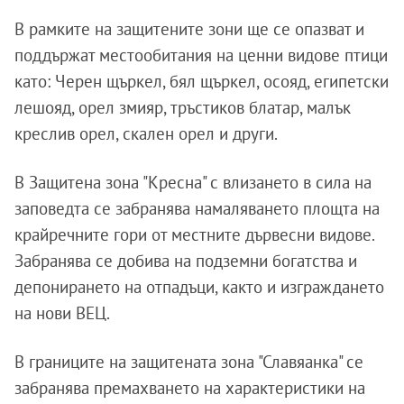
В рамките на защитените зони ще се опазват и
поддържат местообитания на ценни видове птици
като: Черен щъркел, бял щъркел, осояд, египетски
лешояд, орел змияр, тръстиков блатар, малък
креслив орел, скален орел и други.
В Защитена зона "Кресна" с влизането в сила на
заповедта се забранява намаляването площта на
крайречните гори от местните дървесни видове.
Забранява се добива на подземни богатства и
депонирането на отпадъци, както и изграждането
на нови ВЕЦ.
В границите на защитената зона "Славяанка" се
забранява премахването на характеристики на