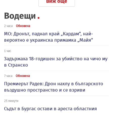
Виж още
Водещи
2 часа
Обновена
МО: Дронът, паднал край „Кардам“, най-
вероятно е украинска примамка „Майя“
1 час
Задържаха 18-годишен за убийство на чичо му
в Странско
7 часа
Обновена
Премиерът Радев: Дрон нахлу в българското
въздушно пространство и се взриви
25 минути
Съдът в Бургас остави в ареста областния