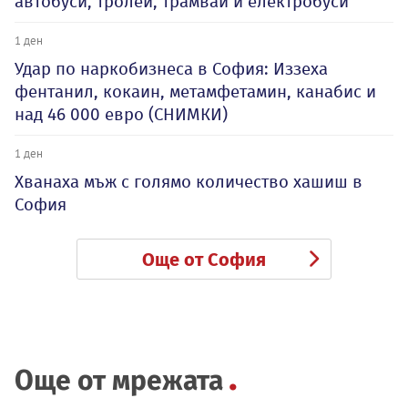
автобуси, тролеи, трамваи и електробуси
1 ден
Удар по наркобизнеса в София: Иззеха
фентанил, кокаин, метамфетамин, канабис и
над 46 000 евро (СНИМКИ)
1 ден
Хванаха мъж с голямо количество хашиш в
София
Още от София
Още от мрежата