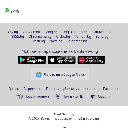
gong
Abv.bg
Vbox7.com
Gong.bg
DogsAndCats.bg
CarMarket.bg
BISS.bg
Ohnamama.bg
Grabo.bg
Pariteni.bg
Edna.bg
Vesti.bg
Nova.bg
Telegraph.bg
Мобилното приложение на Dariknews.bg
Четете ни в Google News
За нас
За реклама
Платени публикации
Контакти
Facebook
Поверителност
Политика ЛД
Известия
DarikNews.bg
© 2026 Всички права запазени.
Общи условия