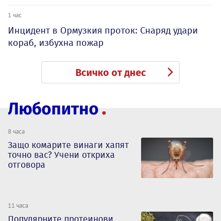
1 час
Инцидент в Ормузкия проток: Снаряд удари
кораб, избухна пожар
Всичко от днес
Любопитно
8 часа
Защо комарите винаги хапят
точно вас? Учени откриха
отговора
11 часа
Популярните протеинови