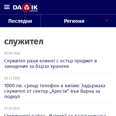
Последни
Региони
служител
30.04.2026
Служител рани клиент с остър предмет в
заведение за бързо хранене
20.11.2025
1000 лв. срещу телефон в килия: Задържаха
служител от сектор „Арести“ във Варна за
подкуп
27.10.2025
Столичният район „Изгрев“ се разграничава