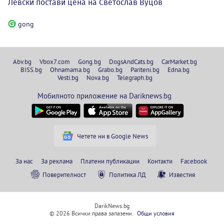
Левски постави цена на Светослав Вуцов
gong
Abv.bg
Vbox7.com
Gong.bg
DogsAndCats.bg
CarMarket.bg
BISS.bg
Ohnamama.bg
Grabo.bg
Pariteni.bg
Edna.bg
Vesti.bg
Nova.bg
Telegraph.bg
Мобилното приложение на Dariknews.bg
Четете ни в Google News
За нас
За реклама
Платени публикации
Контакти
Facebook
Поверителност
Политика ЛД
Известия
DarikNews.bg
© 2026 Всички права запазени.
Общи условия