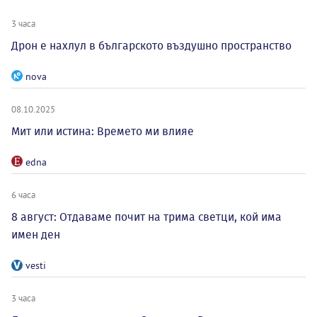
3 часа
Дрон е нахлул в българското въздушно пространство
nova
08.10.2025
Мит или истина: Времето ми влияе
edna
6 часа
8 август: Отдаваме почит на трима светци, кой има
имен ден
vesti
3 часа