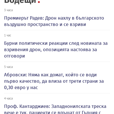
3 часа
Премиерът Радев: Дрон нахлу в българското
въздушно пространство и се взриви
1 час
Бурни политически реакции след новината за
взривения дрон, опозицията настоява за
отговори
5 часа
Абровски: Няма как домат, който се води
първо качество, да влиза от трети страни за
0,30 евро у нас
4 часа
Проф. Кантарджиев: Западнонилската треска
вече е тук, пациенти се връщат от Гърция с