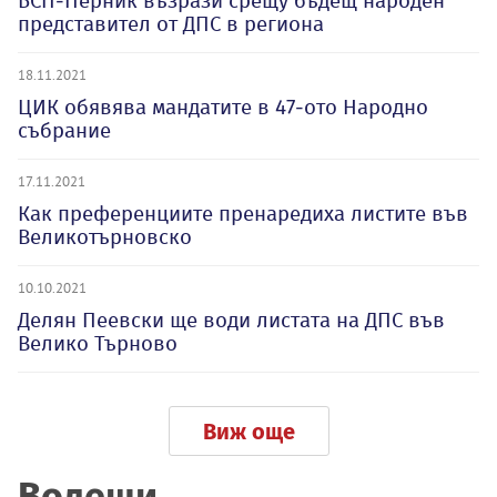
БСП-Перник възрази срещу бъдещ народен
представител от ДПС в региона
18.11.2021
ЦИК обявява мандатите в 47-ото Народно
събрание
17.11.2021
Как преференциите пренаредиха листите във
Великотърновско
10.10.2021
Делян Пеевски ще води листата на ДПС във
Велико Търново
Виж още
Водещи