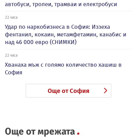
автобуси, тролеи, трамваи и електробуси
22 часа
Удар по наркобизнеса в София: Иззеха
фентанил, кокаин, метамфетамин, канабис и
над 46 000 евро (СНИМКИ)
22 часа
Хванаха мъж с голямо количество хашиш в
София
Още от София
Още от мрежата