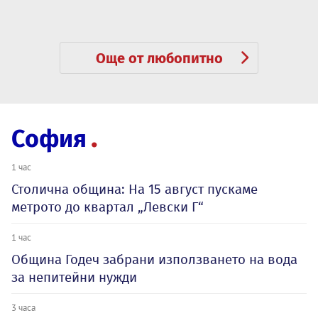
Още от любопитно
София
1 час
Столична община: На 15 август пускаме
метрото до квартал „Левски Г“
1 час
Община Годеч забрани използването на вода
за непитейни нужди
3 часа