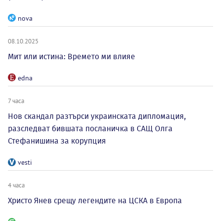
nova
08.10.2025
Мит или истина: Времето ми влияе
edna
7 часа
Нов скандал разтърси украинската дипломация,
разследват бившата посланичка в САЩ Олга
Стефанишина за корупция
vesti
4 часа
Христо Янев срещу легендите на ЦСКА в Европа