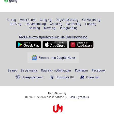
gong
Abv.bg
Vbox7.com
Gong.bg
DogsAndCats.bg
CarMarket.bg
BISS.bg
Ohnamama.bg
Grabo.bg
Pariteni.bg
Edna.bg
Vesti.bg
Nova.bg
Telegraph.bg
Мобилното приложение на Dariknews.bg
Четете ни в Google News
За нас
За реклама
Платени публикации
Контакти
Facebook
Поверителност
Политика ЛД
Известия
DarikNews.bg
© 2026 Всички права запазени.
Общи условия