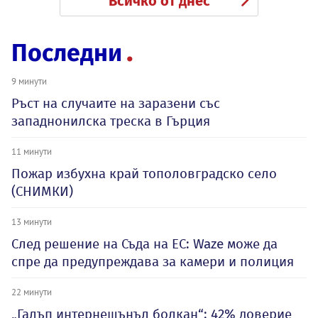
Всичко от днес
Последни
9 минути
Ръст на случаите на заразени със
западнонилска треска в Гърция
11 минути
Пожар избухна край тополовградско село
(СНИМКИ)
13 минути
След решение на Съда на ЕС: Waze може да
спре да предупреждава за камери и полиция
22 минути
„Галъп интернешънъл болкан“: 42% доверие