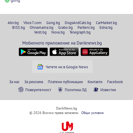
gong
Abv.bg
Vbox7.com
Gong.bg
DogsAndCats.bg
CarMarket.bg
BISS.bg
Ohnamama.bg
Grabo.bg
Pariteni.bg
Edna.bg
Vesti.bg
Nova.bg
Telegraph.bg
Мобилното приложение на Dariknews.bg
Четете ни в Google News
За нас
За реклама
Платени публикации
Контакти
Facebook
Поверителност
Политика ЛД
Известия
DarikNews.bg
© 2026 Всички права запазени.
Общи условия