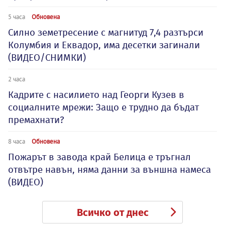
5 часа
Обновена
Силно земетресение с магнитуд 7,4 разтърси
Колумбия и Еквадор, има десетки загинали
(ВИДЕО/СНИМКИ)
2 часа
Кадрите с насилието над Георги Кузев в
социалните мрежи: Защо е трудно да бъдат
премахнати?
8 часа
Обновена
Пожарът в завода край Белица е тръгнал
отвътре навън, няма данни за външна намеса
(ВИДЕО)
Всичко от днес