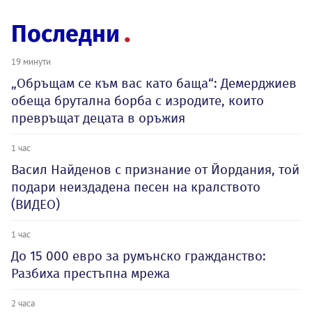
Последни
19 минути
„Обръщам се към вас като баща“: Демерджиев
обеща брутална борба с изродите, които
превръщат децата в оръжия
1 час
Васил Найденов с признание от Йордания, той
подари неиздадена песен на кралството
(ВИДЕО)
1 час
До 15 000 евро за румънско гражданство:
Разбиха престъпна мрежа
2 часа