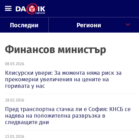
Последни
Региони
Финансов министър
08.03.2026
Клисурски увери: За момента няма риск за
прекомерни увеличения на цените на
горивата у нас
28.02.2026
Пред транспортна стачка ли е София: КНСБ се
надява на положителна развръзка в
следващите дни
15.01.2026