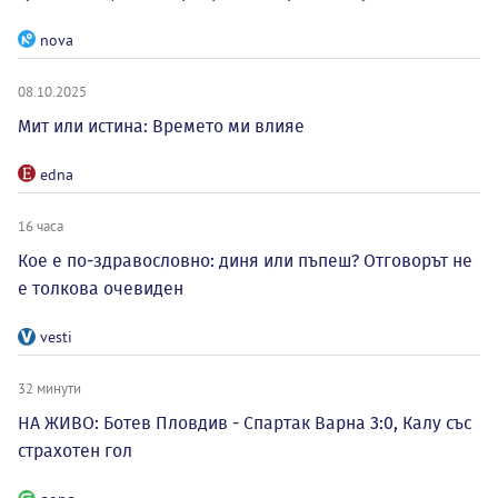
nova
08.10.2025
Мит или истина: Времето ми влияе
edna
16 часа
Кое е по-здравословно: диня или пъпеш? Отговорът не
е толкова очевиден
vesti
32 минути
НА ЖИВО: Ботев Пловдив - Спартак Варна 3:0, Калу със
страхотен гол