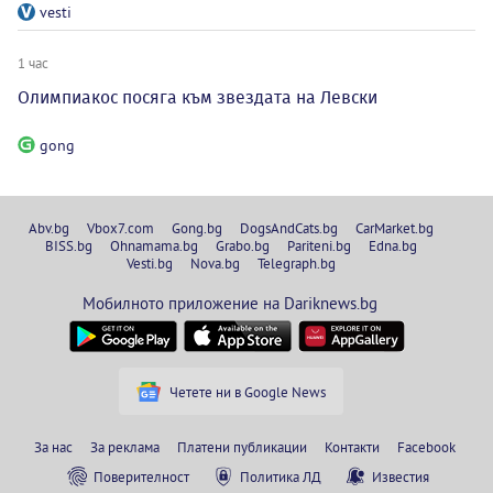
vesti
1 час
Олимпиакос посяга към звездата на Левски
gong
Abv.bg
Vbox7.com
Gong.bg
DogsAndCats.bg
CarMarket.bg
BISS.bg
Ohnamama.bg
Grabo.bg
Pariteni.bg
Edna.bg
Vesti.bg
Nova.bg
Telegraph.bg
Мобилното приложение на Dariknews.bg
Четете ни в Google News
За нас
За реклама
Платени публикации
Контакти
Facebook
Поверителност
Политика ЛД
Известия