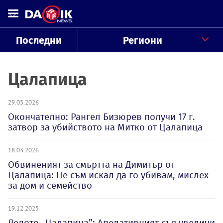
Последни
Региони
Цалапица
29.05.2026
Окончателно: Рангел Бизюрев получи 17 г.
затвор за убийството на Митко от Цалапица
18.03.2026
Обвиненият за смъртта на Димитър от
Цалапица: Не съм искал да го убивам, мислех
за дом и семейство
19.12.2025
Делото „Цалапица”: Апелативният съд увеличи