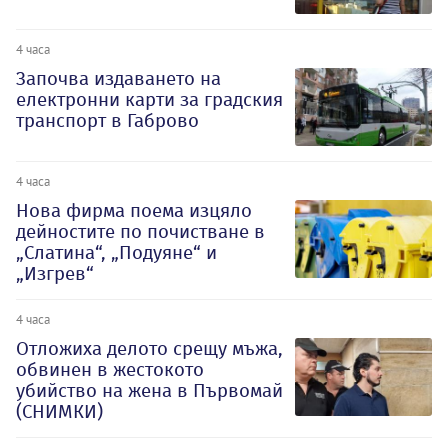
4 часа
Започва издаването на
електронни карти за градския
транспорт в Габрово
4 часа
Нова фирма поема изцяло
дейностите по почистване в
„Слатина“, „Подуяне“ и
„Изгрев“
4 часа
Отложиха делото срещу мъжа,
обвинен в жестокото
убийство на жена в Първомай
(СНИМКИ)