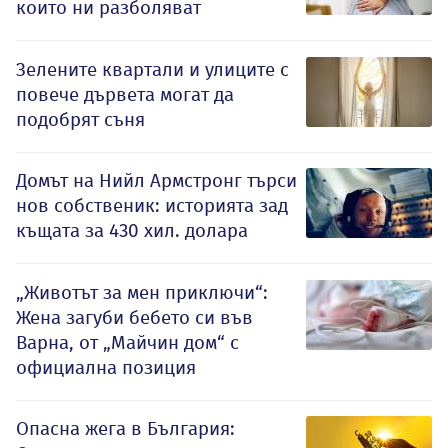
които ни разболяват
Зелените квартали и улиците с
повече дървета могат да
подобрят съня
Домът на Нийл Армстронг търси
нов собственик: историята зад
къщата за 430 хил. долара
„Животът за мен приключи“:
Жена загуби бебето си във
Варна, от „Майчин дом“ с
официална позиция
Опасна жега в България: