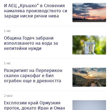
И АЕЦ „Кръшко“ в Словения
намалява производството си
заради ниски речни нива
1 час
Община Годеч забрани
използването на вода за
непитейни нужди
1 час
Разкритият на Перперикон
скален саркофаг е бил
ограбен още в древността
2 часа
Експлозии край Ормузкия
проток, докато Иран и Оман