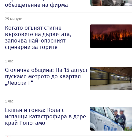
обезщетение на фирма
29 минути
Когато огънят стигне
върховете на дърветата,
започва най-опасният
сценарий за горите
1 час
Столична община: На 15 август
пускаме метрото до квартал
„Левски Г“
1 час
Екшън и гонка: Кола с
испанци катастрофира в дере
край Ропотамо