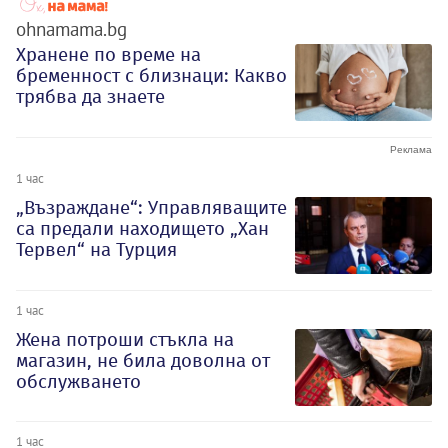
ohnamama.bg
Хранене по време на
бременност с близнаци: Какво
трябва да знаете
1 час
„Възраждане“: Управляващите
са предали находището „Хан
Тервел“ на Турция
1 час
Жена потроши стъкла на
магазин, не била доволна от
обслужването
1 час