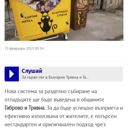
23 февруари 2015 09:54
Слушай
За първи път в България Трявна и Габрово въвеждат нова система за събиране на отпадъците
Нова система за разделно събиране на
отпадъците ще бъде въведена в общините
Габрово и Трявна
. За да бъде успешно възприета и
ефективно използвана от жителите, е потърсен
нестандартен и оригигинален подход чрез