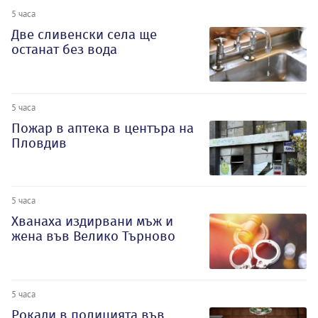
5 часа
Две сливенски села ще
останат без вода
5 часа
Пожар в аптека в центъра на
Пловдив
5 часа
Хванаха издирвани мъж и
жена във Велико Търново
5 часа
Рокади в полицията във