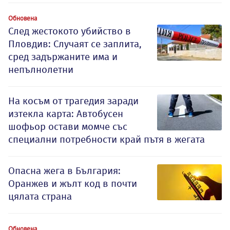
Обновена
След жестокото убийство в
Пловдив: Случаят се заплита,
сред задържаните има и
непълнолетни
На косъм от трагедия заради
изтекла карта: Автобусен
шофьор остави момче със
специални потребности край пътя в жегата
Опасна жега в България:
Оранжев и жълт код в почти
цялата страна
Обновена