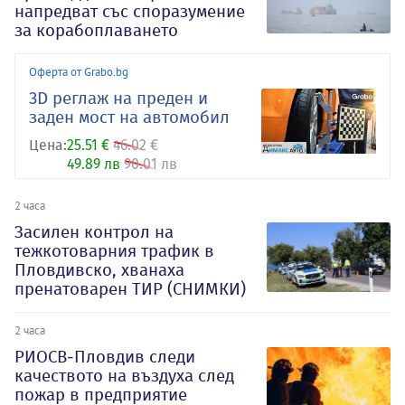
напредват със споразумение
за корабоплаването
Оферта от Grabo.bg
3D реглаж на преден и
заден мост на автомобил
Цена:
25.51 €
46.02 €
49.89 лв
90.01 лв
2 часа
Засилен контрол на
тежкотоварния трафик в
Пловдивско, хванаха
пренатоварен ТИР (СНИМКИ)
2 часа
РИОСВ-Пловдив следи
качеството на въздуха след
пожар в предприятие