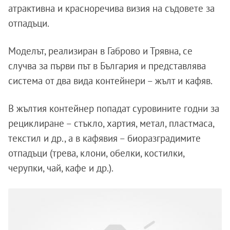
атрактивна и красноречива визия на съдовете за
отпадъци.
Моделът, реализиран в Габрово и Трявна, се
случва за първи път в България и представлява
система от два вида контейнери – жълт и кафяв.
В жълтия контейнер попадат суровините годни за
рециклиране – стъкло, хартия, метал, пластмаса,
текстил и др., а в кафявия – биоразградимите
отпадъци (трева, клони, обелки, костилки,
черупки, чай, кафе и др.).