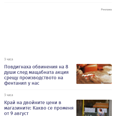
3 часа
Повдигнаха обвинения на 8
души след мащабната акция
срещу производството на
фентанил у нас
3 часа
Край на двойните цени в
магазините: Какво се променя
от 9 август