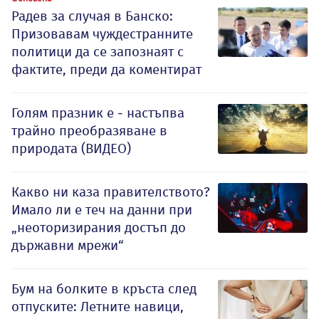
Радев за случая в Банско:
Призовавам чуждестранните
политици да се запознаят с
фактите, преди да коментират
Голям празник е - настъпва
трайно преобразяване в
природата (ВИДЕО)
Какво ни каза правителството?
Имало ли е теч на данни при
„неоторизирания достъп до
държавни мрежи“
Бум на болките в кръста след
отпуските: Летните навици,