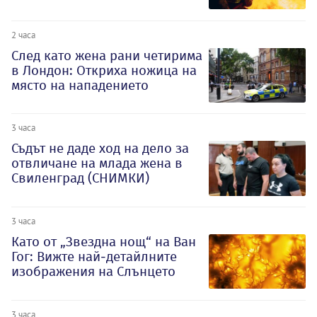
2 часа
След като жена рани четирима
в Лондон: Откриха ножица на
място на нападението
3 часа
Съдът не даде ход на дело за
отвличане на млада жена в
Свиленград (СНИМКИ)
3 часа
Като от „Звездна нощ“ на Ван
Гог: Вижте най-детайлните
изображения на Слънцето
3 часа