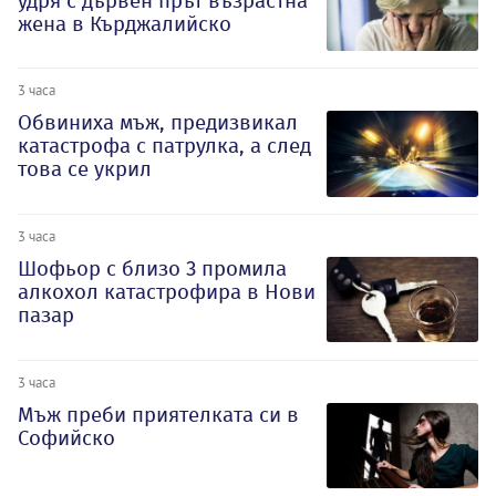
удря с дървен прът възрастна
жена в Кърджалийско
3 часа
Обвиниха мъж, предизвикал
катастрофа с патрулка, а след
това се укрил
3 часа
Шофьор с близо 3 промила
алкохол катастрофира в Нови
пазар
3 часа
Мъж преби приятелката си в
Софийско