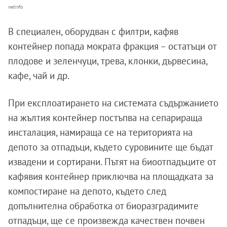
netinfo
В специален, оборудван с филтри, кафяв
контейнер попада мократа фракция – остатъци от
плодове и зеленчуци, трева, клонки, дървесина,
кафе, чай и др.
При експлоатирането на системата съдържанието
на жълтия контейнер постъпва на сепарираща
инсталация, намираща се на територията на
депото за отпадъци, където суровините ще бъдат
извадени и сортирани. Пътят на биоотпадъците от
кафявия контейнер приключва на площадката за
компостиране на депото, където след
допълнителна обработка от биоразградимите
отпадъци, ще се произвежда качествен почвен