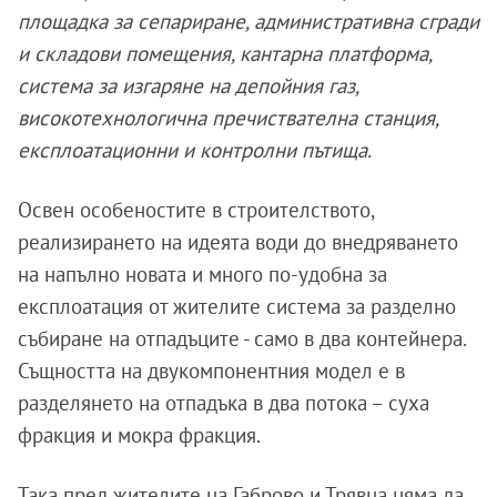
площадка за сепариране, административна сгради
и складови помещения, кантарна платформа,
система за изгаряне на депойния газ,
високотехнологична пречиствателна станция,
експлоатационни и контролни пътища.
Освен особеностите в строителството,
реализирането на идеята води до внедряването
на напълно новата и много по-удобна за
експлоатация от жителите система за разделно
събиране на отпадъците - само в два контейнера.
Същността на двукомпонентния модел е в
разделянето на отпадъка в два потока – суха
фракция и мокра фракция.
Така пред жителите на Габрово и Трявна няма да