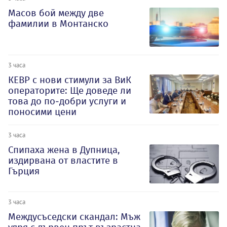
Масов бой между две
фамилии в Монтанско
3 часа
КЕВР с нови стимули за ВиК
операторите: Ще доведе ли
това до по-добри услуги и
поносими цени
3 часа
Спипаха жена в Дупница,
издирвана от властите в
Гърция
3 часа
Междусъседски скандал: Мъж