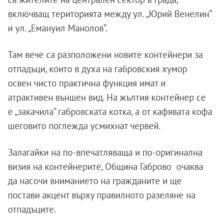
включващ територията между ул. „Юрий Венелин“
и ул. „Емануил Манолов“.
Там вече са разположени новите контейнери за
отпадъци, които в духа на габровския хумор
освен чисто практична функция имат и
атрактивен външен вид. На жълтия контейнер се
е „закачила“ габровската котка, а от кафявата кофа
шеговито поглежда усмихнат червей.
Залагайки на по-впечатляваща и по-оригинална
визия на контейнерите, Община Габрово очаква
да насочи вниманието на гражданите и ще
постави акцент върху правилното разеляне на
отпадъците.