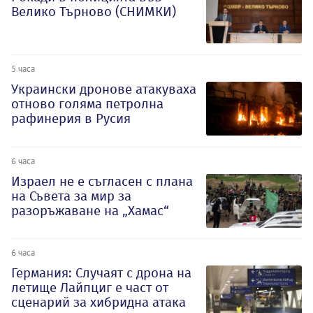
Велико Търново (СНИМКИ)
5 часа
Украински дронове атакуваха
отново голяма петролна
рафинерия в Русия
6 часа
Израел не е съгласен с плана
на Съвета за мир за
разоръжаване на „Хамас“
6 часа
Германия: Случаят с дрона на
летище Лайпциг е част от
сценарий за хибридна атака