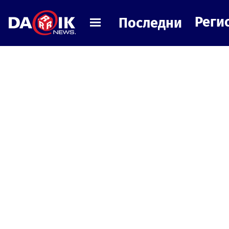
Реги
Последни