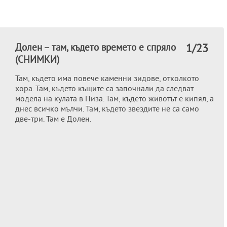
Долен – там, където времето е спряло
1
/23
(СНИМКИ)
Там, където има повече каменни зидове, отколкото
хора. Там, където къщите са започнали да следват
модела на кулата в Пиза. Там, където животът е кипял, а
днес всичко мълчи. Там, където звездите не са само
две-три. Там е Долен.