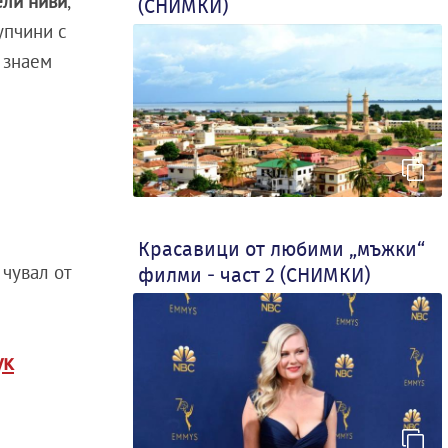
ели ниви
,
(СНИМКИ)
упчини с
е знаем
Красавици от любими „мъжки“
 чувал от
филми - част 2 (СНИМКИ)
ук