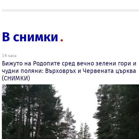
В снимки
14 часа
Бижуто на Родопите сред вечно зелени гори и
чудни поляни: Върховръх и Червената църква
(СНИМКИ)