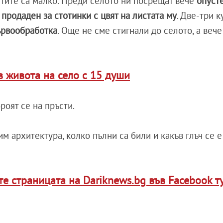
тите са малко. Преди селото ни посрещат вече
опуст
е
продаден за стотинки с цвят на листата му
. Две-три к
ървообработка
. Още не сме стигнали до селото, а веч
в живота на село с 15 души
броят се на пръсти.
 архитектура, колко пълни са били и какъв глъч се е
 страницата на Dariknews.bg във Facebook т