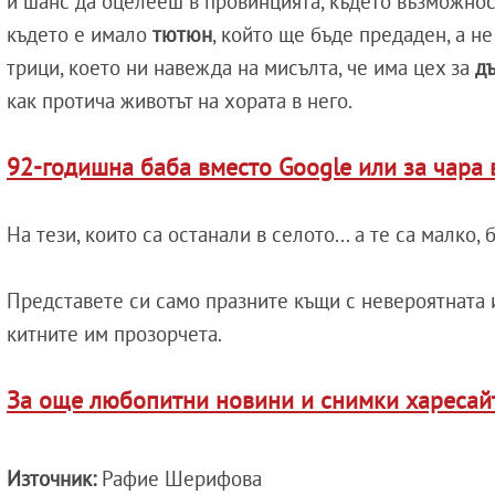
и шанс да оцелееш в провинцията, където възможнос
където е имало
тютюн
, който ще бъде предаден, а н
трици, което ни навежда на мисълта, че има цех за
д
как протича животът на хората в него.
92-годишна баба вместо Google или за чара 
На тези, които са останали в селото... а те са малко, 
Представете си само празните къщи с невероятната им
китните им прозорчета.
За още любопитни новини и снимки харесайте
Източник:
Рафие Шерифова