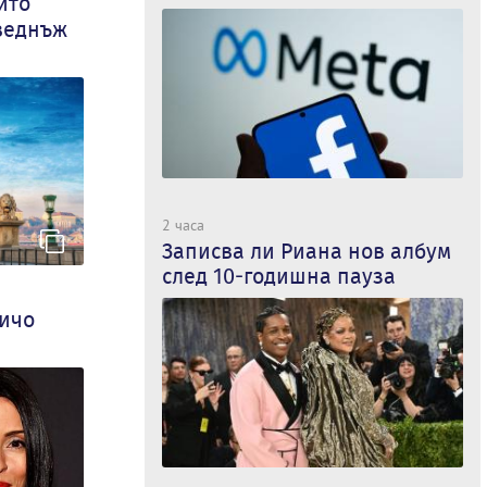
ито
веднъж
2 часа
Записва ли Риана нов албум
след 10-годишна пауза
чичо