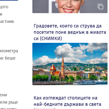
щото
 и
астния.
Градовете, които си струва да
посетите поне веднъж в живота
си (СНИМКИ)
километра
 не беше
дени
Как изглеждат столиците на
убели ръце
най-бедните държави в света