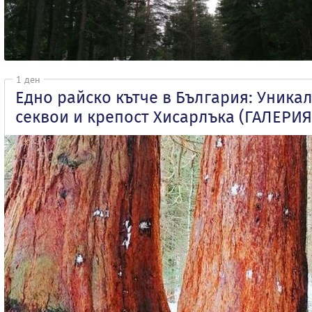
1 ден
Едно райско кътче в България: Уника
секвои и крепост Хисарлъка (ГАЛЕРИЯ