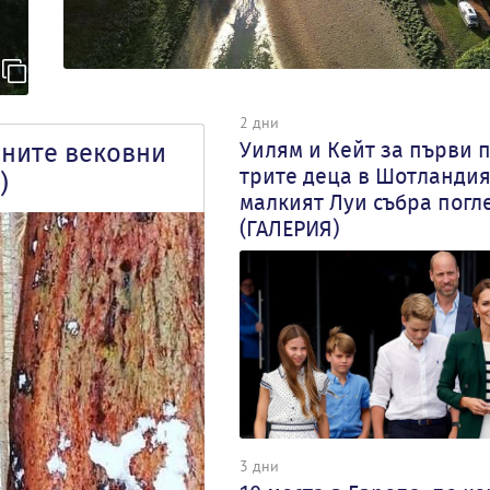
2 дни
Уилям и Кейт за първи п
лните вековни
трите деца в Шотландия
)
малкият Луи събра погл
(ГАЛЕРИЯ)
3 дни