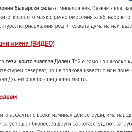
ионни български села
от миналия век. Казвам села, за
чките, киселото мляко, ръчно омесения хляб, наровете
ктура, патриархалния ред и тежката дума на най-възр
ешни имена (ВИДЕО)
са
тези, които знаят за Долен
. Той е само на няколко 
хитектурен резерват, но не толкова известно или поне
ави Долен още по специално място.
ордеем
който асфалтът с всеки изминал ден се руши, има наре
е са успешен бизнес, за други са жега, студ, пот, загр