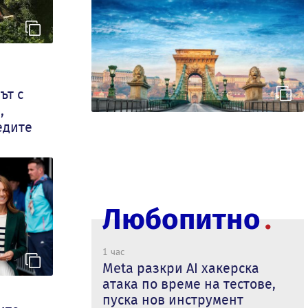
ът с
,
едите
Любопитно
1 час
Meta разкри AI хакерска
атака по време на тестове,
пуска нов инструмент