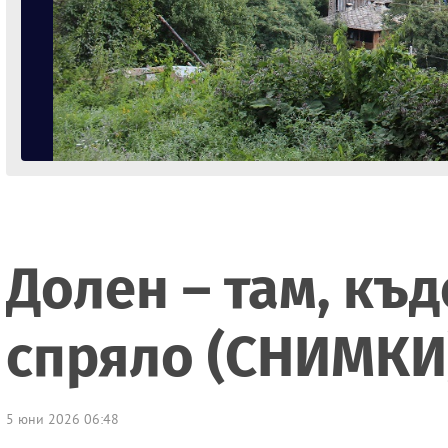
Долен – там, къд
спряло (СНИМКИ
5 юни 2026 06:48