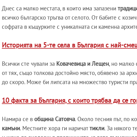
Днес са малко местата, в които има запазени
традиц
всичко българско тръгва от селото. От бабите с кози
софрата в къщурките с уникалната си каменна архите
Историята на 5-те села в България с най-см
Всички сте чували за
Ковачевица и
Лещен
, но малко 
от тях, също толкова достойно място, обявено за ар
до скоро. Може би липсата на множество туристи пр
10 факта за България, с които трябва да се г
Намира се в
община Сатовча
. Около тесния път, по 
камъни
. Местните хора ги наричат
тикли
. За някого т