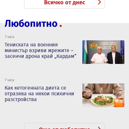
Всичко от днес
Любопитно
7 часа
Тениската на военния
министър взриви мрежите –
засенчи дрона край „Кардам“
7 часа
Как кетогенната диета се
отразява на някои психични
разстройства