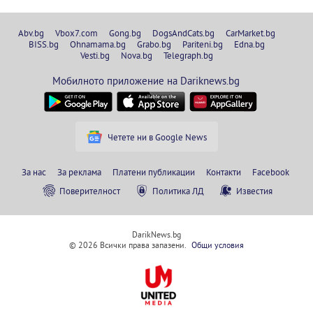
Abv.bg
Vbox7.com
Gong.bg
DogsAndCats.bg
CarMarket.bg
BISS.bg
Ohnamama.bg
Grabo.bg
Pariteni.bg
Edna.bg
Vesti.bg
Nova.bg
Telegraph.bg
Мобилното приложение на Dariknews.bg
Четете ни в Google News
За нас
За реклама
Платени публикации
Контакти
Facebook
Поверителност
Политика ЛД
Известия
DarikNews.bg
© 2026 Всички права запазени.
Общи условия