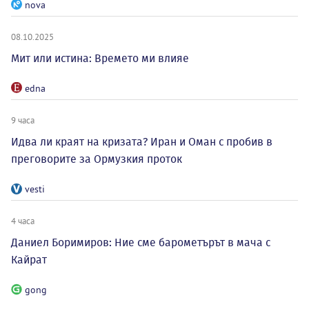
nova
08.10.2025
Мит или истина: Времето ми влияе
edna
9 часа
Идва ли краят на кризата? Иран и Оман с пробив в
преговорите за Ормузкия проток
vesti
4 часа
Даниел Боримиров: Ние сме барометърът в мача с
Кайрат
gong