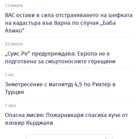
12 минути
ВАС остави в сила отстраняването на шефката
на кадастъра във Варна по случая „Баба
Алино“
32 минути
„Суис Ре“ предупреждава: Европа не е
подготвена за смъртоносните горещини
1 час
Земетресение с магнитуд 4,5 по Рихтер в
Турция
2 часа
Опасна мисия: Пожарникари спасиха куче от
язовир Кърджали