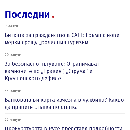
Последни
9 минути
Битката за гражданство в САЩ: Тръмп с нови
мерки срещу „родилния туризъм“
20 минути
За безопасно пътуване: Ограничават
камионите по „Тракия“, „Струма“ и
Кресненското дефиле
44 минути
Банковата ви карта изчезна в чужбина? Какво
да правите стъпка по стъпка
55 минути
Прокуратурата в Русе представя подробности