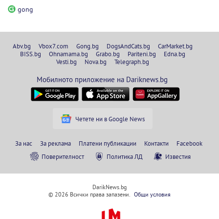
gong
Abv.bg
Vbox7.com
Gong.bg
DogsAndCats.bg
CarMarket.bg
BISS.bg
Ohnamama.bg
Grabo.bg
Pariteni.bg
Edna.bg
Vesti.bg
Nova.bg
Telegraph.bg
Мобилното приложение на Dariknews.bg
Четете ни в Google News
За нас
За реклама
Платени публикации
Контакти
Facebook
Поверителност
Политика ЛД
Известия
DarikNews.bg
© 2026 Всички права запазени.
Общи условия