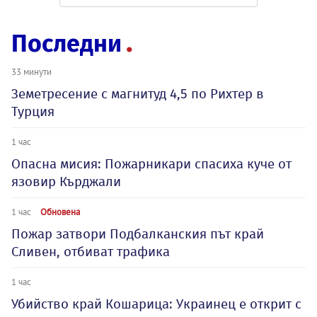
Последни
33 минути
Земетресение с магнитуд 4,5 по Рихтер в
Турция
1 час
Опасна мисия: Пожарникари спасиха куче от
язовир Кърджали
1 час
Обновена
Пожар затвори Подбалканския път край
Сливен, отбиват трафика
1 час
Убийство край Кошарица: Украинец е открит с