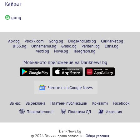
Кайрат
gong
Abv.bg
Vbox7.com
Gong.bg
DogsAndCats.bg
CarMarket.bg
BISS.bg
Ohnamama.bg
Grabo.bg
Pariteni.bg
Edna.bg
Vesti.bg
Nova.bg
Telegraph.bg
Мобилното приложение на Dariknews.bg
Четете ни в Google News
За нас
За реклама
Платени публикации
Контакти
Facebook
Поверителност
Политика ЛД
Известия
DarikNews.bg
© 2026 Всички права запазени.
Общи условия