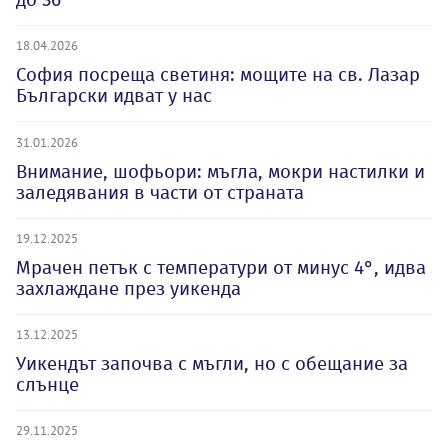
18.04.2026
София посреща светиня: мощите на св. Лазар
Български идват у нас
31.01.2026
Внимание, шофьори: мъгла, мокри настилки и
заледявания в части от страната
19.12.2025
Мрачен петък с температури от минус 4°, идва
захлаждане през уикенда
13.12.2025
Уикендът започва с мъгли, но с обещание за
слънце
29.11.2025