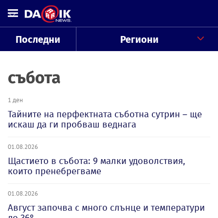
Последни
Региони
събота
1 ден
Тайните на перфектната съботна сутрин – ще
искаш да ги пробваш веднага
01.08.2026
Щастието в събота: 9 малки удоволствия,
които пренебрегваме
01.08.2026
Август започва с много слънце и температури
до 36°