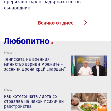
прерязано гърло, задържаха негов
сънародник
Всичко от днес
Любопитно
6 часа
Тениската на военния
министър взриви мрежите –
засенчи дрона край „Кардам“
6 часа
Как кетогенната диета се
отразява на някои психични
разстройства