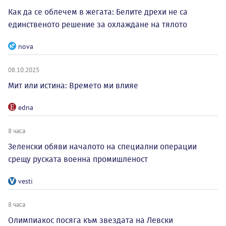
Как да се облечем в жегата: Белите дрехи не са
единственото решение за охлаждане на тялото
nova
08.10.2025
Мит или истина: Времето ми влияе
edna
8 часа
Зеленски обяви началото на специални операции
срещу руската военна промишленост
vesti
8 часа
Олимпиакос посяга към звездата на Левски