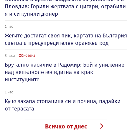
Пловдив: Горили жертвата с цигари, ограбили
я и си купили дюнер
1 час
Жегите достигат своя пик, картата на България
светва в предупредителен оранжев код
3 часа
Обновена
Брутално насилие в Радомир: Бой и унижение
над непълнолетен вдигна на крак
институциите
1 час
Куче захапа стопанина си и почина, падайки
от терасата
Всичко от днес