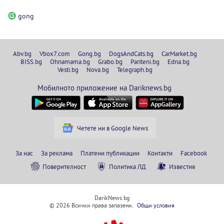
gong
Abv.bg
Vbox7.com
Gong.bg
DogsAndCats.bg
CarMarket.bg
BISS.bg
Ohnamama.bg
Grabo.bg
Pariteni.bg
Edna.bg
Vesti.bg
Nova.bg
Telegraph.bg
Мобилното приложение на Dariknews.bg
Четете ни в Google News
За нас
За реклама
Платени публикации
Контакти
Facebook
Поверителност
Политика ЛД
Известия
DarikNews.bg
© 2026 Всички права запазени.
Общи условия