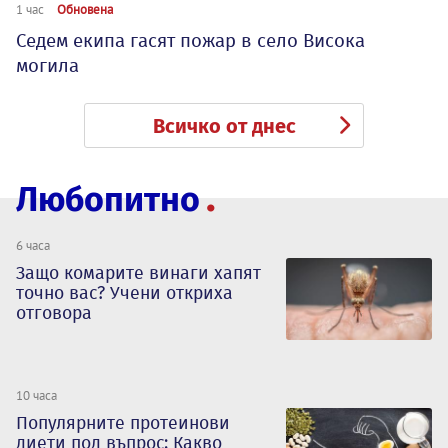
1 час
Обновена
Седем екипа гасят пожар в село Висока
могила
Всичко от днес
Любопитно
6 часа
Защо комарите винаги хапят
точно вас? Учени откриха
отговора
10 часа
Популярните протеинови
диети под въпрос: Какво