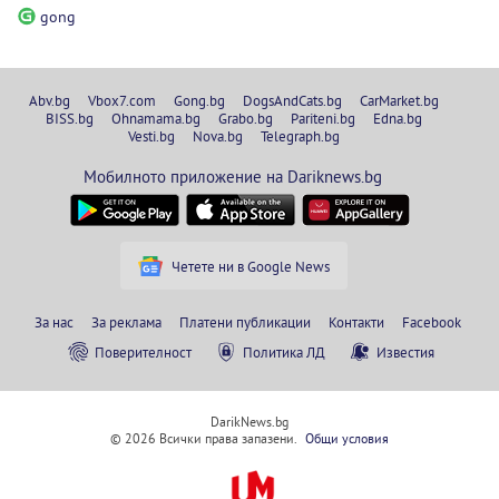
gong
Abv.bg
Vbox7.com
Gong.bg
DogsAndCats.bg
CarMarket.bg
BISS.bg
Ohnamama.bg
Grabo.bg
Pariteni.bg
Edna.bg
Vesti.bg
Nova.bg
Telegraph.bg
Мобилното приложение на Dariknews.bg
Четете ни в Google News
За нас
За реклама
Платени публикации
Контакти
Facebook
Поверителност
Политика ЛД
Известия
DarikNews.bg
© 2026 Всички права запазени.
Общи условия