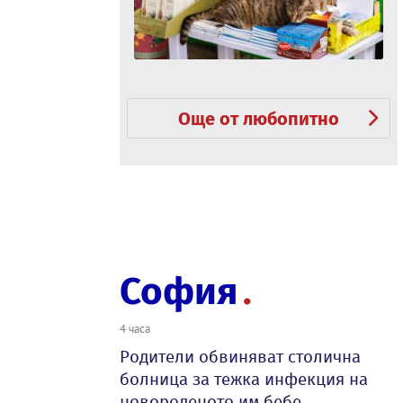
Още от любопитно
София
4 часа
Родители обвиняват столична
болница за тежка инфекция на
новороденото им бебе