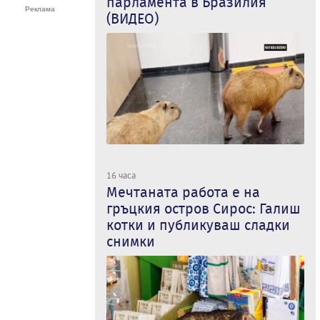
парламента в Бразилия
(ВИДЕО)
16 часа
Мечтаната работа е на
гръцкия остров Сирос: Галиш
котки и публикуваш сладки
снимки