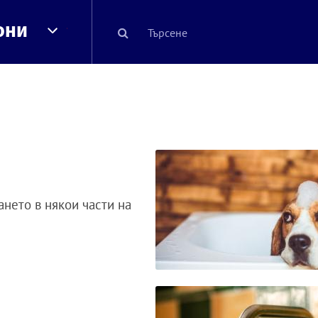
они
нето в някои части на