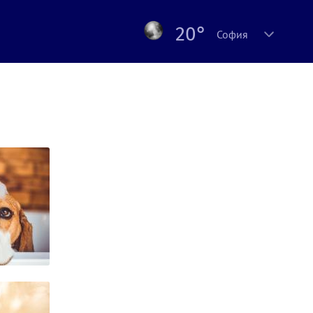
20°
София