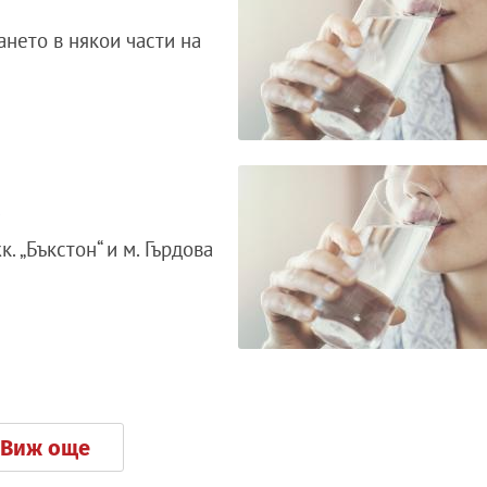
нето в някои части на
а
 „Бъкстон“ и м. Гърдова
Виж още