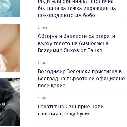
Родители обвиняват столична
болница за тежка инфекция на
новороденото им бебе
2 часа
Обгорели банкноти са открити
върху тялото на бизнесмена
Владимир Янков от Банкя
2 часа
Володимир Зеленски пристигна в
Белград на първото си официално
посещение
4 часа
Сенатът на САЩ прие нови
санкции срещу Русия