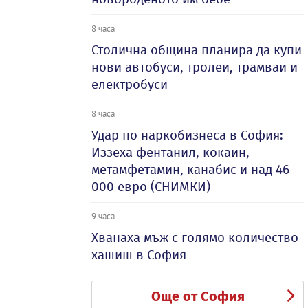
8 часа
Столична община планира да купи
нови автобуси, тролеи, трамваи и
електробуси
8 часа
Удар по наркобизнеса в София:
Иззеха фентанил, кокаин,
метамфетамин, канабис и над 46
000 евро (СНИМКИ)
9 часа
Хванаха мъж с голямо количество
хашиш в София
Още от София