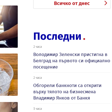
Всичко от днес
Последни
2 часа
Володимир Зеленски пристигна в
Белград на първото си официално
посещение
2 часа
Обгорели банкноти са открити
върху тялото на бизнесмена
Владимир Янков от Банкя
3 часа