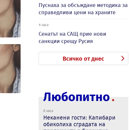
Пуснаха за обсъждане методика за
справедливи цени на храните
4 часа
Сенатът на САЩ прие нови
санкции срещу Русия
Всичко от днес
Любопитно
8 часа
Неканени гости: Капибари
обиколиха сградата на