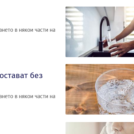
а
нето в някои части на
остават без
нето в някои части на