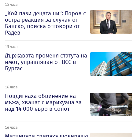
15 часа
„Кой пази децата ни“: Гюров с
остра реакция за случая от
Банско, поиска отговори от
Радев
15 часа
Държавата променя статута на
имот, управляван от ВСС в
Бургас
16 часа
Повдигнаха обвинение на
мъжа, хванат с марихуана за
над 14 000 евро в Сопот
16 часа
Митничари спипаха шокиращо