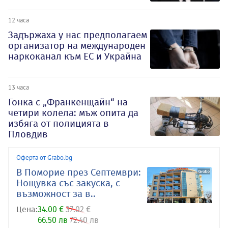
12 часа
Задържаха у нас предполагаем
организатор на международен
наркоканал към ЕС и Украйна
13 часа
Гонка с „Франкенщайн“ на
четири колела: мъж опита да
избяга от полицията в
Пловдив
Оферта от Grabo.bg
В Поморие през Септември:
Нощувка със закуска, с
възможност за в..
Цена:
34.00 €
37.02 €
66.50 лв
72.40 лв