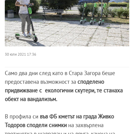
30 юли 2021 17:36
Само два дни след като в Стара Загора беше
предоставена възможност за
споделено
придвижване с екологични скутери, те станаха
обект на вандализъм.
В профила си
във ФБ кметът на града Живко
Тодоров сподели снимки
на захвърлена
тротинетка в шадраван и на друга, качена на