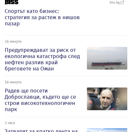
biss.bg
Спортът като бизнес:
стратегия за растеж в нишов
пазар
26 минути
Предупреждават за риск от
екологична катастрофа след
нефтен разлив край
бреговете на Оман
36 минути
Радев ще посети
Доброславци, където ще се
строи високотехнологичен
парк
2 часа
Затварят за кратко лента на