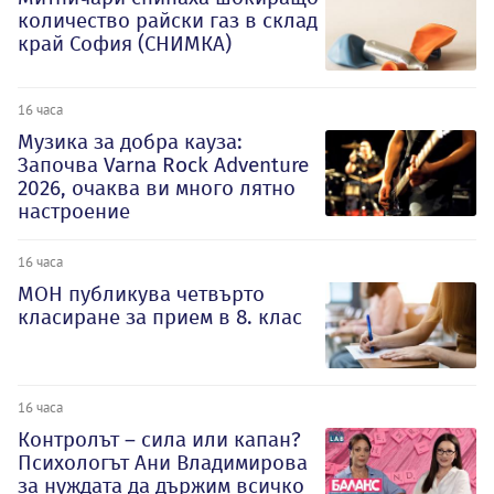
количество райски газ в склад
край София (СНИМКА)
16 часа
Музика за добра кауза:
Започва Varna Rock Adventure
2026, очаква ви много лятно
настроение
16 часа
МОН публикува четвърто
класиране за прием в 8. клас
16 часа
Контролът – сила или капан?
Психологът Ани Владимирова
за нуждата да държим всичко