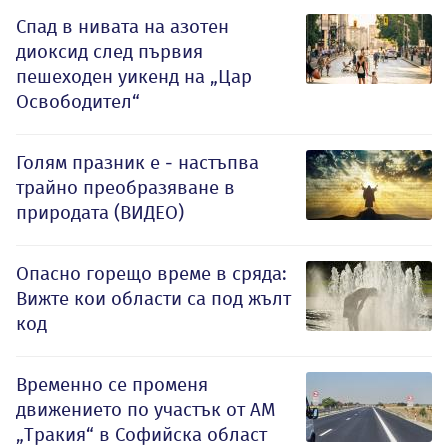
Спад в нивата на азотен
диоксид след първия
пешеходен уикенд на „Цар
Освободител“
Голям празник е - настъпва
трайно преобразяване в
природата (ВИДЕО)
Опасно горещо време в сряда:
Вижте кои области са под жълт
код
Временно се променя
движението по участък от АМ
„Тракия“ в Софийска област