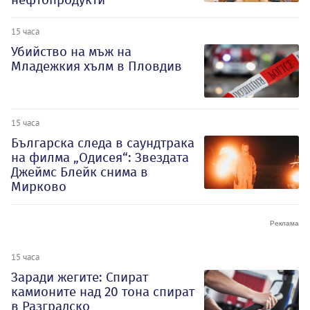
15 часа
Убийство на мъж на
Младежкия хълм в Пловдив
15 часа
Българска следа в саундтрака
на филма „Одисея“: Звездата
Джеймс Блейк снима в
Мирково
15 часа
Заради жегите: Спират
камионите над 20 тона спират
в Разградско