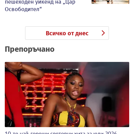
пешеходен уикенд на „Цар
Освободител“
Всичко от днес
Препоръчано
10-те най-горещи световни хита за юли 2026