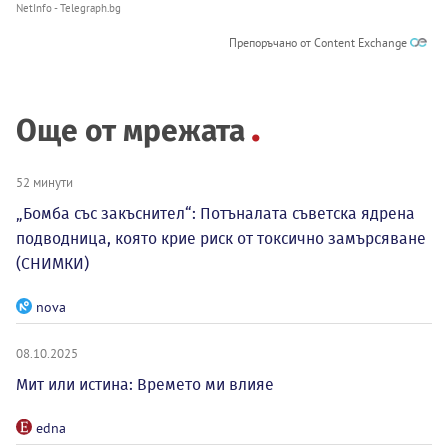
NetInfo - Telegraph.bg
Препоръчано от Content Exchange
Още от мрежата
52 минути
„Бомба със закъснител“: Потъналата съветска ядрена
подводница, която крие риск от токсично замърсяване
(СНИМКИ)
nova
08.10.2025
Мит или истина: Времето ми влияе
edna