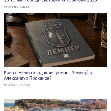
MelomanBG - 10te.bg
Кой спечели скандалния роман „Лемнер“ от
Александър Проханов?
MelomanBG - Sled5.bg