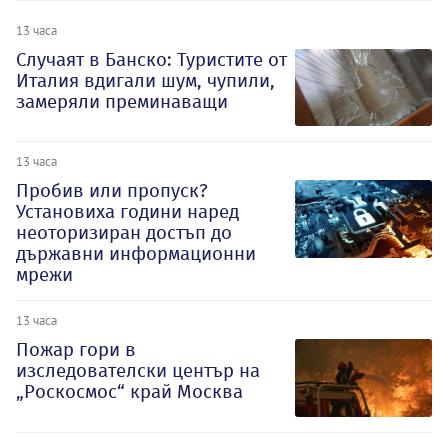
13 часа
Случаят в Банско: Туристите от
Италия вдигали шум, чупили,
замеряли преминаващи
13 часа
Пробив или пропуск?
Установиха години наред
неоторизиран достъп до
държавни информационни
мрежи
13 часа
Пожар гори в
изследователски център на
„Роскосмос“ край Москва