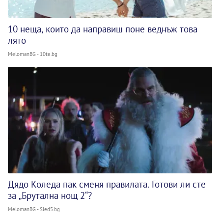
10 неща, които да направиш поне веднъж това
лято
MelomanBG - 10te.bg
Дядо Коледа пак сменя правилата. Готови ли сте
за „Брутална нощ 2“?
MelomanBG - Sled5.bg