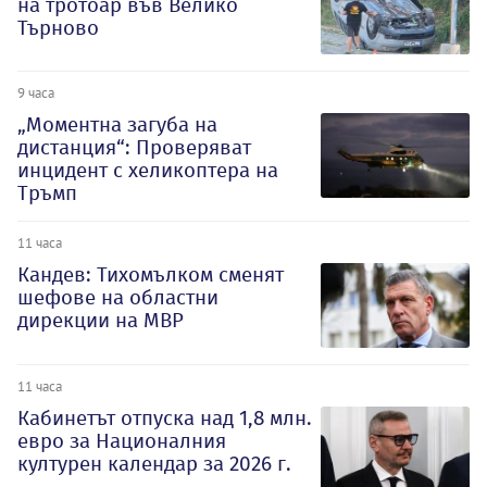
на тротоар във Велико
Търново
9 часа
„Моментна загуба на
дистанция“: Проверяват
инцидент с хеликоптера на
Тръмп
11 часа
Кандев: Тихомълком сменят
шефове на областни
дирекции на МВР
11 часа
Кабинетът отпуска над 1,8 млн.
евро за Националния
културен календар за 2026 г.