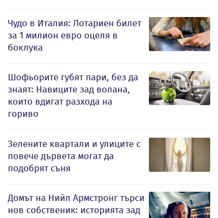
Чудо в Италия: Лотариен билет
за 1 милион евро оцеля в
боклука
Шофьорите губят пари, без да
знаят: Навиците зад волана,
които вдигат разхода на
гориво
Зелените квартали и улиците с
повече дървета могат да
подобрят съня
Домът на Нийл Армстронг търси
нов собственик: историята зад