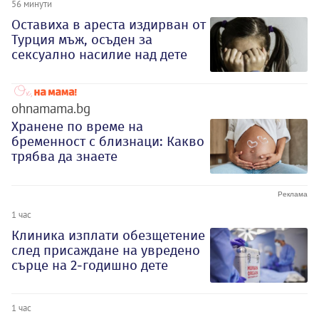
56 минути
Оставиха в ареста издирван от
Турция мъж, осъден за
сексуално насилие над дете
ohnamama.bg
Хранене по време на
бременност с близнаци: Какво
трябва да знаете
1 час
Клиника изплати обезщетение
след присаждане на увредено
сърце на 2-годишно дете
1 час