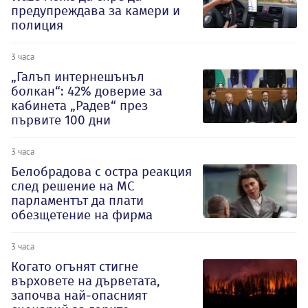
предупреждава за камери и
полиция
3 часа
„Галъп интернешънъл
болкан“: 42% доверие за
кабинета „Радев“ през
първите 100 дни
3 часа
Белобрадова с остра реакция
след решение на МС
парламентът да плати
обезщетение на фирма
3 часа
Когато огънят стигне
върховете на дърветата,
започва най-опасният