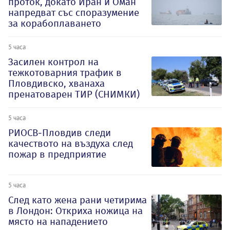
проток, докато Иран и Оман
напредват със споразумение
за корабоплаването
5 часа
Засилен контрол на
тежкотоварния трафик в
Пловдивско, хванаха
пренатоварен ТИР (СНИМКИ)
5 часа
РИОСВ-Пловдив следи
качеството на въздуха след
пожар в предприятие
5 часа
След като жена рани четирима
в Лондон: Откриха ножица на
място на нападението