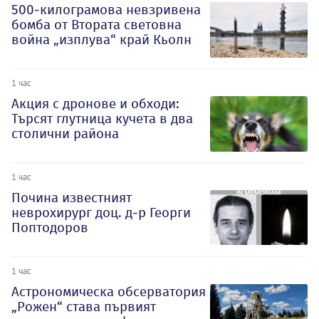
500-килограмова невзривена
бомба от Втората световна
война „изплува“ край Кьолн
1 час
Акция с дронове и обходи:
Търсят глутница кучета в два
столични района
1 час
Почина известният
неврохирург доц. д-р Георги
Поптодоров
1 час
Астрономическа обсерватория
„Рожен“ става първият