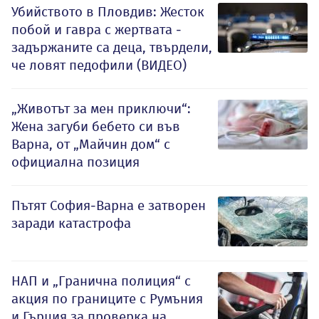
Убийството в Пловдив: Жесток
побой и гавра с жертвата -
задържаните са деца, твърдели,
че ловят педофили (ВИДЕО)
„Животът за мен приключи“:
Жена загуби бебето си във
Варна, от „Майчин дом“ с
официална позиция
Пътят София-Варна е затворен
заради катастрофа
НАП и „Гранична полиция“ с
акция по границите с Румъния
и Гърция за проверка на