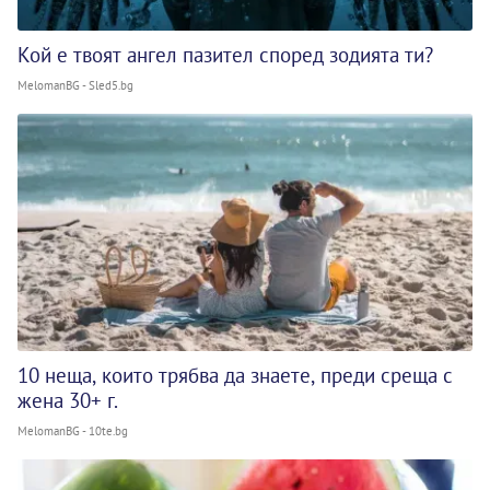
Кой е твоят ангел пазител според зодията ти?
MelomanBG - Sled5.bg
10 неща, които трябва да знаете, преди среща с
жена 30+ г.
MelomanBG - 10te.bg