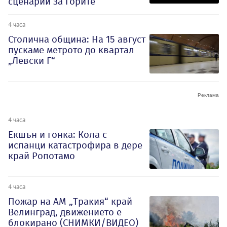
сценарий за горите
4 часа
Столична община: На 15 август
пускаме метрото до квартал
„Левски Г“
4 часа
Екшън и гонка: Кола с
испанци катастрофира в дере
край Ропотамо
4 часа
Пожар на АМ „Тракия“ край
Велинград, движението е
блокирано (СНИМКИ/ВИДЕО)