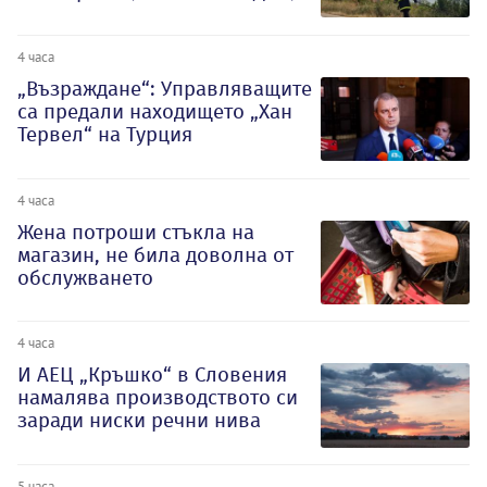
4 часа
„Възраждане“: Управляващите
са предали находището „Хан
Тервел“ на Турция
4 часа
Жена потроши стъкла на
магазин, не била доволна от
обслужването
4 часа
И АЕЦ „Кръшко“ в Словения
намалява производството си
заради ниски речни нива
5 часа