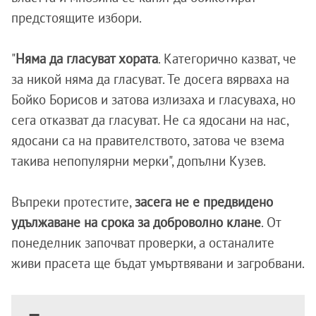
предстоящите избори.
"
Няма да гласуват хората
. Категорично казват, че
за никой няма да гласуват. Те досега вярваха на
Бойко Борисов и затова излизаха и гласуваха, но
сега отказват да гласуват. Не са ядосани на нас,
ядосани са на правителството, затова че взема
такива непопулярни мерки", допълни Кузев.
Въпреки протестите,
засега не е предвидено
удължаване на срока за доброволно клане
. От
понеделник започват проверки, а останалите
живи прасета ще бъдат умъртвявани и загробвани.