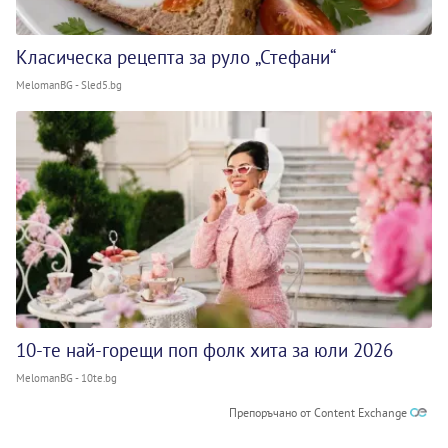
Класическа рецепта за руло „Стефани“
MelomanBG - Sled5.bg
10-те най-горещи поп фолк хита за юли 2026
MelomanBG - 10te.bg
Препоръчано от Content Exchange