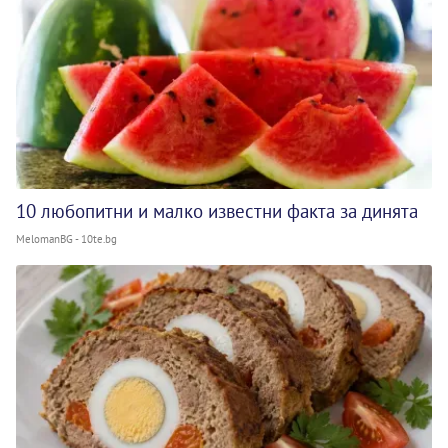
10 любопитни и малко известни факта за динята
MelomanBG - 10te.bg