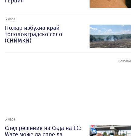
Гърция
3 часа
Пожар избухна край
тополовградско село
(СНИМКИ)
3 часа
След решение на Съда на ЕС:
Waze може да спре да