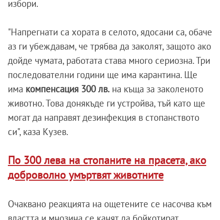
избори.
"Напрегнати са хората в селото, ядосани са, обаче
аз ги убеждавам, че трябва да заколят, защото ако
дойде чумата, работата става много сериозна. Три
последователни години ще има карантина. Ще
има
компенсация 300 лв.
на къща за заколеното
животно. Това донякъде ги устройва, тъй като ще
могат да направят дезинфекция в стопанството
си", каза Кузев.
По 300 лева на стопаните на прасета, ако
доброволно умъртвят животните
Очаквано реакцията на ощетените се насочва към
властта и мнозина се канят да бойкотират