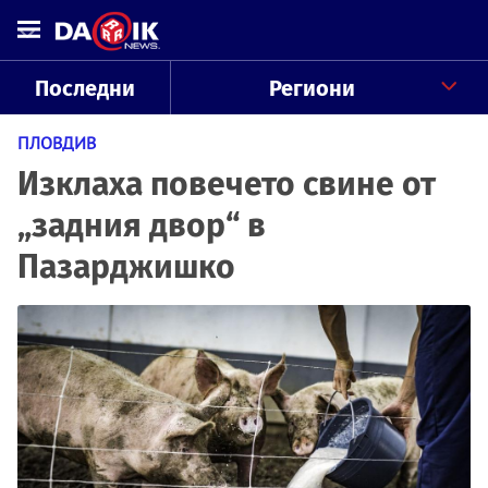
Последни
Региони
ПЛОВДИВ
Изклаха повечето свине от
„задния двор“ в
Пазарджишко