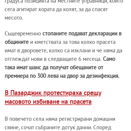
градуса позицията на местните управници, които
сега агитират хората да колят, за да спасят
месото.
Същевременно
стопаните подават декларации
в
общините
и кметствата за това колко прасета
имат в дворовете, колко са изклани и че няма да
отглеждат нови в следващите 6 месеца.
Само
така имат шанс да получат обещаните от
премиера по 300 лева на двор за дезинфекция.
В Пазарджик протестираха срещу
масовото избиване на прасета
В повечето села няма регистрирани домашни
свине, сочат събраните дотук данни. Според