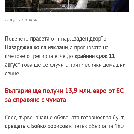
7 август 2019 08:36
Повечето
прасета
от т.нар.
„заден двор“
в
Пазарджишко са изклани
, а прогнозата на
кметове от региона е, че до
крайния срок 11
август
това ще се случи с почти всички домашни
свине.
България ще получи 13,9 млн. евро от ЕС
за справяне с чумата
След първоначално обявената готовност за бунт,
срещата с Бойко Борисов
в петък обърна на 180