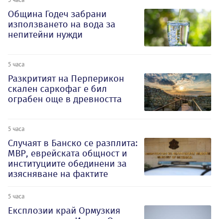
Община Годеч забрани
използването на вода за
непитейни нужди
5 часа
Разкритият на Перперикон
скален саркофаг е бил
ограбен още в древността
5 часа
Случаят в Банско се разплита:
МВР, еврейската общност и
институциите обединени за
изясняване на фактите
5 часа
Експлозии край Ормузкия