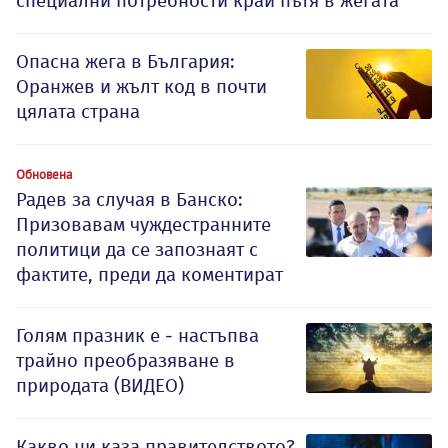
специални потребности край пътя в жегата
Опасна жега в България:
Оранжев и жълт код в почти
цялата страна
Обновена
Радев за случая в Банско:
Призовавам чуждестранните
политици да се запознаят с
фактите, преди да коментират
Голям празник е - настъпва
трайно преобразяване в
природата (ВИДЕО)
Какво ни каза правителството?