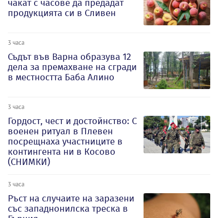
чакат с часове да предадат
продукцията си в Сливен
3 часа
Съдът във Варна образува 12
дела за премахване на сгради
в местността Баба Алино
3 часа
Гордост, чест и достойнство: С
военен ритуал в Плевен
посрещнаха участниците в
контингента ни в Косово
(СНИМКИ)
3 часа
Ръст на случаите на заразени
със западнонилска треска в