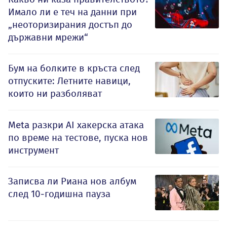
Имало ли е теч на данни при
„неоторизирания достъп до
държавни мрежи“
Бум на болките в кръста след
отпуските: Летните навици,
които ни разболяват
Meta разкри AI хакерска атака
по време на тестове, пуска нов
инструмент
Записва ли Риана нов албум
след 10-годишна пауза