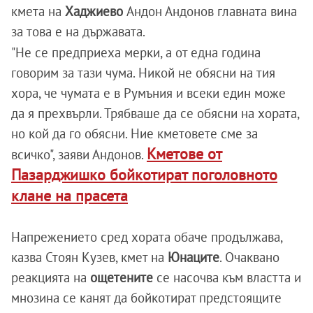
кмета на
Хаджиево
Андон Андонов главната вина
за това е на държавата.
"Не се предприеха мерки, а от една година
говорим за тази чума. Никой не обясни на тия
хора, че чумата е в Румъния и всеки един може
да я прехвърли. Трябваше да се обясни на хората,
но кой да го обясни. Ние кметовете сме за
Кметове от
всичко", заяви Андонов.
Пазарджишко бойкотират поголовното
клане на прасета
Напрежението сред хората обаче продължава,
казва Стоян Кузев, кмет на
Юнаците
. Очаквано
реакцията на
ощетените
се насочва към властта и
мнозина се канят да бойкотират предстоящите