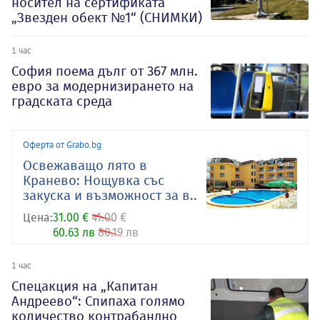
носител на сертификата
„Звезден обект №1“ (СНИМКИ)
1 час
София поема дълг от 367 млн.
евро за модернизирането на
градската среда
Оферта от Grabo.bg
Освежаващо лято в
Кранево: Нощувка със
закуска и възможност за в..
Цена:
31.00 €
41.00 €
60.63 лв
80.19 лв
1 час
Спецакция на „Капитан
Андреево“: Спипаха голямо
количество контрабандно