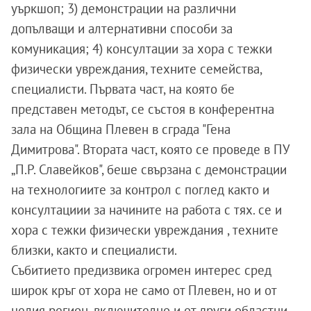
уъркшоп; 3) демонстрации на различни
допълващи и алтернативни способи за
комуникация; 4) консултации за хора с тежки
физически увреждания, техните семейства,
специалисти. Първата част, на която бе
представен методът, се състоя в конферентна
зала на Община Плевен в сграда "Гена
Димитрова". Втората част, която се проведе в ПУ
„П.Р. Славейков", беше свързана с демонстрации
на технологиите за контрол с поглед както и
консултациии за начините на работа с тях. се и
хора с тежки физически увреждания , техните
близки, както и специалисти.
Събитието предизвика огромен интерес сред
широк кръг от хора не само от Плевен, но и от
целия регион, включително и от други областни