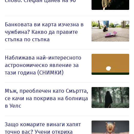
слово: Стефан Цанев на 90
Банковата ви карта изчезна в
чужбина? Какво да правите
стъпка по стъпка
Наближава най-интересното
астрономическо явление за
тази година (СНИМКИ)
Мъж, преоблечен като Смъртта,
се качи на покрива на болница
в Уелс
Защо комарите винаги хапят
точно вас? Учени откриха