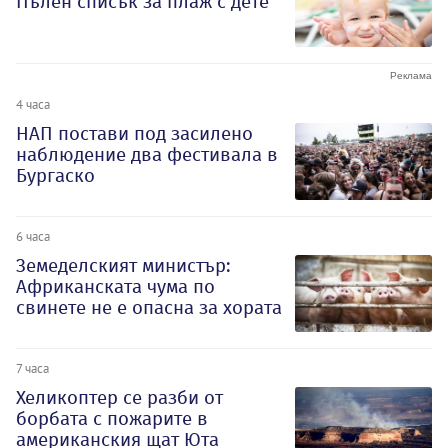
Пълен списък за плаж с дете
4 часа
НАП постави под засилено
наблюдение два фестивала в
Бургаско
6 часа
Земеделският министър:
Африканската чума по
свинете не е опасна за хората
7 часа
Хеликоптер се разби от
борбата с пожарите в
американския щат Юта