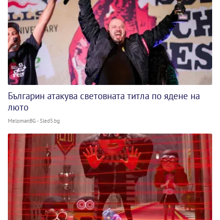
Българин атакува световната титла по ядене на
люто
MelomanBG - Sled5.bg