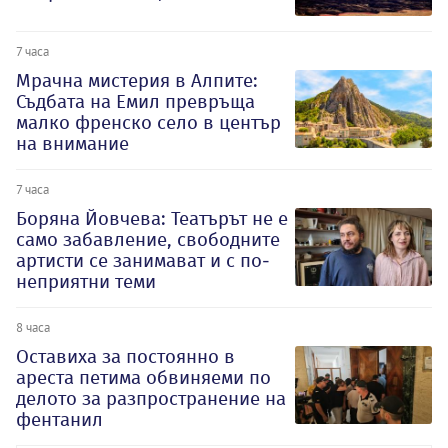
7 часа
Мрачна мистерия в Алпите:
Съдбата на Емил превръща
малко френско село в център
на внимание
7 часа
Боряна Йовчева: Театърът не е
само забавление, свободните
артисти се занимават и с по-
неприятни теми
8 часа
Оставиха за постоянно в
ареста петима обвиняеми по
делото за разпространение на
фентанил