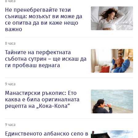
8 часа
Не пренебрегвайте тези
сънища: мозъкът ви може да
се опитва да ви каже нещо
важно
8 часа
Тайните на перфектната
съботна сутрин – ще искаш да
ги пробваш веднага
9 часа
Манастирски ръкопис: Ето
каква е била оригиналната
рецепта на „Кока-Кола“
9 часа
Единственото албанско село в