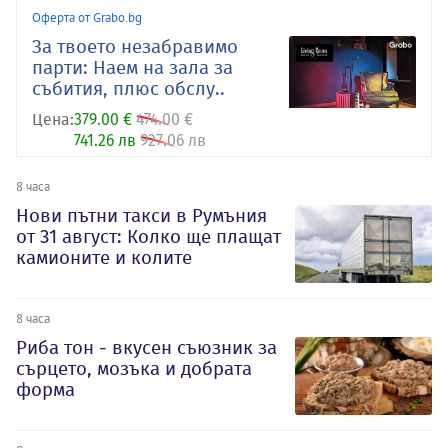
Оферта от Grabo.bg
За твоето незабравимо
парти: Наем на зала за
събития, плюс обслу..
Цена:
379.00 €
474.00 €
741.26 лв
927.06 лв
8 часа
Нови пътни такси в Румъния
от 31 август: Колко ще плащат
камионите и колите
8 часа
Риба тон - вкусен съюзник за
сърцето, мозъка и добрата
форма