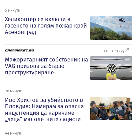
5 минути
Хеликоптер се включи в
гасенето на голям пожар край
Асеновград
carmarket.bg
Мажоритарният собственик на
VAG призова за бързо
преструктуриране
28 минути
Иво Христов за убийството в
Пловдив: Намирам за опасна
индулгенция да наричаме
„деца” малолетните садисти
44 минути