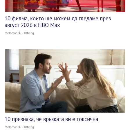
10 филма, които ще можем да гледаме през
август 2026 в HBO Max
MelomanBG - 10te.bg
10 признака, че връзката ви е токсична
MelomanBG - 10te.bg