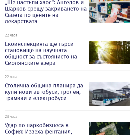
„Ще настъпи хаос“: Ангелов и
Шарков срещу закриването на
Съвета по цените на
лекарствата
22 часа
Екоинспекцията ще търси
становище на научната
общност за състоянието на
Смолянските езера
22 часа
Столична община планира да
купи нови автобуси, тролеи,
трамваи и електробуси
23 часа
Удар по наркобизнеса в
София: Иззеха фентанил,