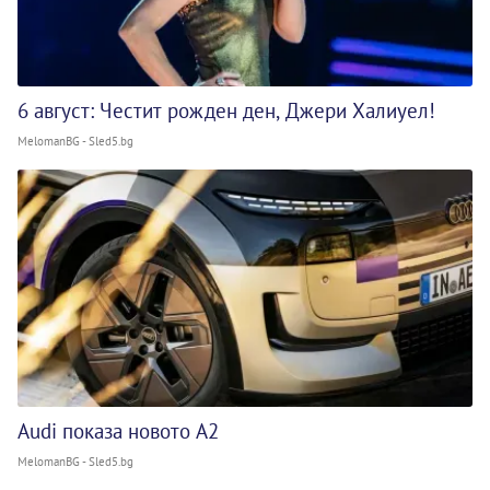
6 август: Честит рожден ден, Джери Халиуел!
MelomanBG - Sled5.bg
Audi показа новото A2
MelomanBG - Sled5.bg