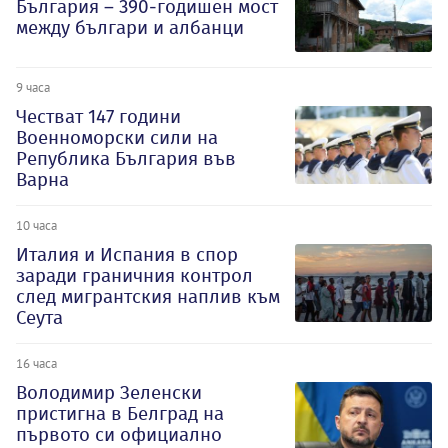
България – 390-годишен мост
между българи и албанци
9 часа
Честват 147 години
Военноморски сили на
Република България във
Варна
10 часа
Италия и Испания в спор
заради граничния контрол
след мигрантския наплив към
Сеута
16 часа
Володимир Зеленски
пристигна в Белград на
първото си официално