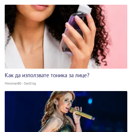
Как да използвате тоника за лице?
MelomanBG - Sled5.bg