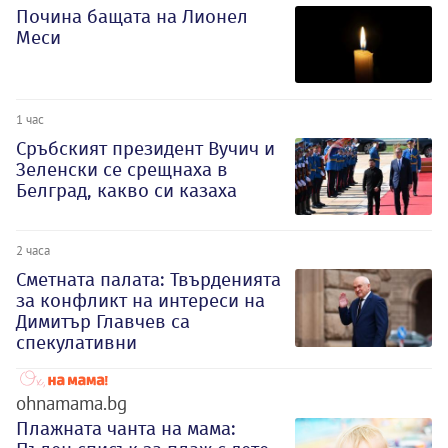
Почина бащата на Лионел
Меси
1 час
Сръбският президент Вучич и
Зеленски се срещнаха в
Белград, какво си казаха
2 часа
Сметната палата: Твърденията
за конфликт на интереси на
Димитър Главчев са
спекулативни
ohnamama.bg
Плажната чанта на мама: