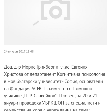
24 януари 2017 13:48
Доц. д-р Морис Гринберг и гл.ас. Евгения
Христова от департамент Когнитивна психология
в Нов български унивеситет - София, основатели
на Фондация АСИСТ съвместно с Помощно
училище „П. Р. Славейков" - Плевен, на 20 и 21
януари проведоха УЪРКШОП за специалисти и
семейства на хора с увреждания на тема: