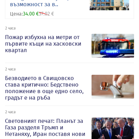
възможност за в..
Цена:
34.00 €
37.02 €
2 часа
Пожар избухна на метри от
първите къщи на хасковски
квартал
2 часа
Безводието в Свищовско
става критично: Бедствено
положение в още едно село,
градът е на ръба
2 часа
Световният печат: Планът за
Газа разделя Тръмп и
Нетаняху, Иран поставя нови