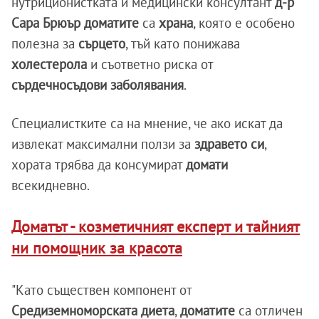
нутриционистката и медицински консултант
д-р
Сара Брюър
доматите
са
храна
, която е особено
полезна за
сърцето
, тъй като понижава
холестерола
и съответно риска от
сърдечносъдови заболявания
.
Специалистките са на мнение, че ако искат да
извлекат максимални ползи за
здравето си
,
хората трябва да консумират
домати
всекидневно.
Доматът - козметичният експерт и тайният
ни помощник за красота
"Като съществен компонент от
Средиземноморската диета
,
доматите
са отличен