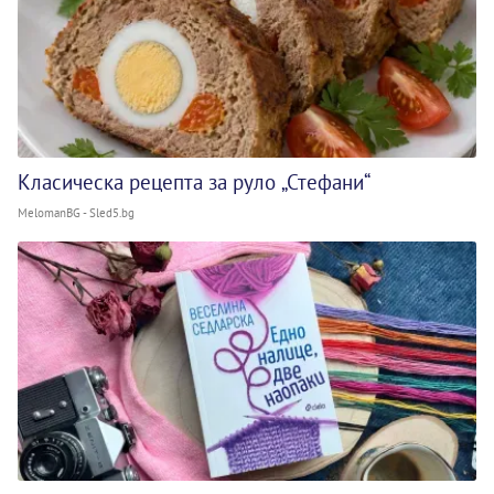
Класическа рецепта за руло „Стефани“
MelomanBG - Sled5.bg