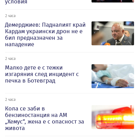
условия
2 часа
Демерджиев: Падналият край
Кардам украински дрон не е
бил предназначен за
нападение
2 часа
Малко дете е с тежки
изгаряния след инцидент с
печка в Ботевград
2 часа
Кола се заби в
бензиностанция на АМ
„Хемус“, жена е с опасност за
живота