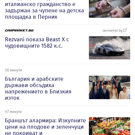
италианско гражданство е
задържан за чупене на детска
площадка в Перник
carmarket.bg
Rezvani показа Beast X с
чудовищните 1582 к.с.
38 минути
България и арабските
държави обсъдиха
напрежението в Близкия
изток
47 минути
Браншът алармира: Изкупните
цени на плодове и зеленчуци
не покриват и