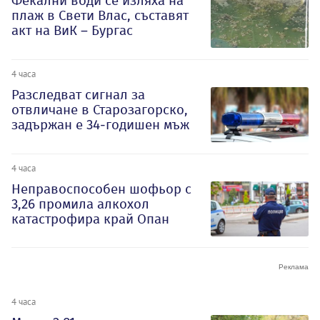
Фекални води се изляха на
плаж в Свети Влас, съставят
акт на ВиК – Бургас
4 часа
Разследват сигнал за
отвличане в Старозагорско,
задържан е 34-годишен мъж
4 часа
Неправоспособен шофьор с
3,26 промила алкохол
катастрофира край Опан
4 часа