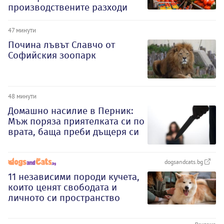
производствените разходи
47 минути
Почина лъвът Славчо от
Софийския зоопарк
48 минути
Домашно насилие в Перник:
Мъж поряза приятелката си по
врата, баща преби дъщеря си
dogsandcats.bg
11 независими породи кучета,
които ценят свободата и
личното си пространство