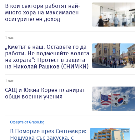
В кои сектори работят най-
много хора на максимален
осигурителен доход
1 час
„Кметът е наш. Оставете го да
работи. Не подменяйте волята
на хората“: Протест в защита
на Николай Рашков (СНИМКИ)
1 час
САЩ и Южна Корея планират
общи военни учения
Оферта от Grabo.bg
В Поморие през Септември:
Нощувка със закуска, с