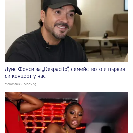
Луис Фонси за „Despacito“, семейството и първия
си концерт у нас
MelomanBG - Sled5.bg