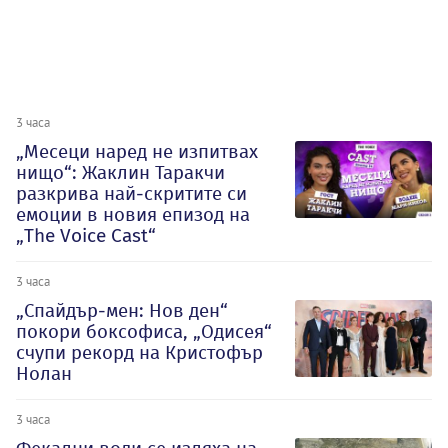
3 часа
„Месеци наред не изпитвах
нищо“: Жаклин Таракчи
разкрива най-скритите си
емоции в новия епизод на
„The Voice Cast“
3 часа
„Спайдър-мен: Нов ден“
покори боксофиса, „Одисея“
счупи рекорд на Кристофър
Нолан
3 часа