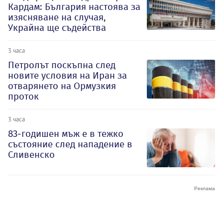
Кардам: България настоява за
изясняване на случая,
Украйна ще съдейства
3 часа
Петролът поскъпна след
новите условия на Иран за
отварянето на Ормузкия
проток
3 часа
83-годишен мъж е в тежко
състояние след нападение в
Сливенско