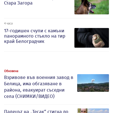
Стара Загора
4 часа
17-годишен счупи с камъни
панорамното стъкло на тир
край Белоградчик
Обновена
Взривове във военния завод в
Белица, има обгазяване в
района, евакуират съседни
села (СНИМКИ/ВИДЕО)
Палецът на „Тесак“ стигна до