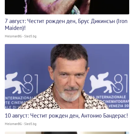
7 август: Честит рожден ден, Брус Дикинсън (Iron
Maiden)!
MelomanBG - Sled5.bg
10 август: Честит рожден ден, Антонио Бандерас!
MelomanBG - Sled5.bg