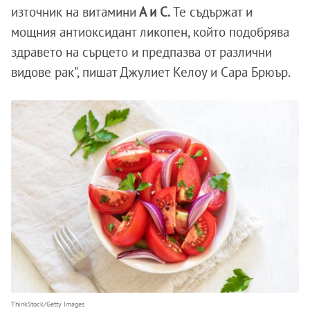
източник на витамини
А и С.
Те съдържат и
мощния антиоксидант ликопен, който подобрява
здравето на сърцето и предпазва от различни
видове рак", пишат Джулиет Келоу и Сара Брюър.
ThinkStock/Getty Images