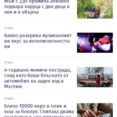
Мъж с 2,81 промила алкохол
подкара каруца с две деца в
нея и я обърна
4 часа
Какво разкрива музикалният
ви вкус за интелигентността
ви
4 часа
4-годишно момиче пострада,
след като беше блъснато от
автомобил на заден ход в
Мъглиж
4 часа
Близо 10000 евро в плик и
кош за боклук: Спипаха двама
участници в ало измамата на