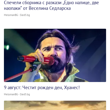
Спечели сборника с разкази „Едно налице, две
наопаки“ от Веселина Седларска
MelomanBG - Sled5.bg
9 август: Честит рожден ден, Хуанес!
MelomanBG - Sled5.bg