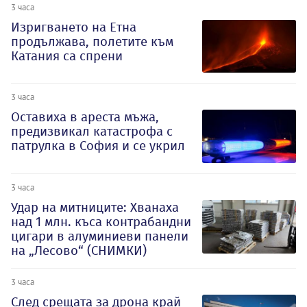
3 часа
Изригването на Етна
продължава, полетите към
Катания са спрени
3 часа
Оставиха в ареста мъжа,
предизвикал катастрофа с
патрулка в София и се укрил
3 часа
Удар на митниците: Хванаха
над 1 млн. къса контрабандни
цигари в алуминиеви панели
на „Лесово“ (СНИМКИ)
3 часа
След срещата за дрона край