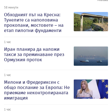
58 минути
Обходният път на Кресна:
Тунелите са наполовина
прокопани, мостовете – на
етап пилотни фундаменти
1 час
Иран планира да наложи
такси за преминаване през
Ормузкия проток
1 час
Мелони и Фредериксен с
общо послание за Европа: Не
приемаме неконтролираната
имиграция
1 час