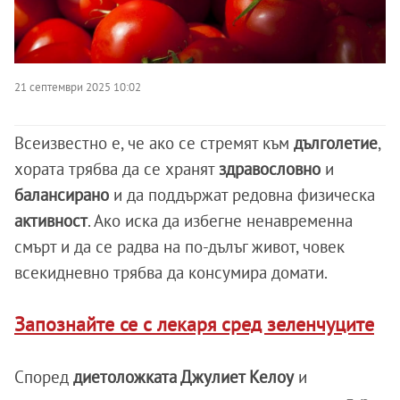
21 септември 2025 10:02
Всеизвестно е, че ако се стремят към
дълголетие
,
хората трябва да се хранят
здравословно
и
балансирано
и да поддържат редовна физическа
активност
. Ако иска да избегне ненавременна
смърт и да се радва на по-дълъг живот, човек
всекидневно трябва да консумира домати.
Запознайте се с лекаря сред зеленчуците
Според
диетоложката Джулиет Келоу
и