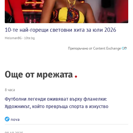
10-те най-горещи световни хита за юли 2026
MelomanBG - 10te.bg
Препоръчано от Content Exchange
Още от мрежата
8 часа
Футболни легенди оживяват върху фланелки:
Художникът, който превръща спорта в изкуство
nova