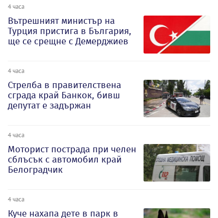
4 часа
Вътрешният министър на
Турция пристига в България,
ще се срещне с Демерджиев
4 часа
Стрелба в правителствена
сграда край Банкок, бивш
депутат е задържан
4 часа
Моторист пострада при челен
сблъсък с автомобил край
Белоградчик
4 часа
Куче нахапа дете в парк в