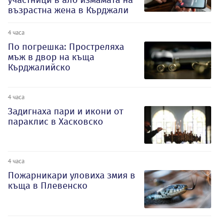
възрастна жена в Кърджали
4 часа
По погрешка: Простреляха
мъж в двор на къща
Кърджалийско
4 часа
Задигнаха пари и икони от
параклис в Хасковско
4 часа
Пожарникари уловиха змия в
къща в Плевенско