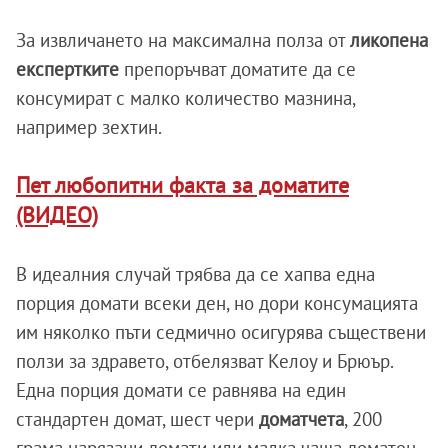
За извличането на максимална полза от
ликопена
експертките
препоръчват доматите да се
консумират с малко количество мазнина,
например зехтин.
Пет любопитни факта за доматите
(ВИДЕО)
В идеалния случай трябва да се хапва една
порция домати всеки ден, но дори консумацията
им няколко пъти седмично осигурява съществени
ползи за здравето, отбелязват Келоу и Брюър.
Една порция домати се равнява на един
стандартен домат, шест чери
доматчета
, 200
грама нарязани домати или малка чаша доматен