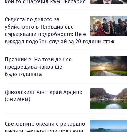
кой го е насочил към България
Съдията по делото за
убийството в Пловдив със
смразяващи подробности: Не е
виждал подобен случай за 20 години стаж
Празник е: На този ден се
предвещава каква ще
бъде годината
Дяволският мост край Ардино
(СНИМКИ)
Световните океани с рекордно
високи температури през юли