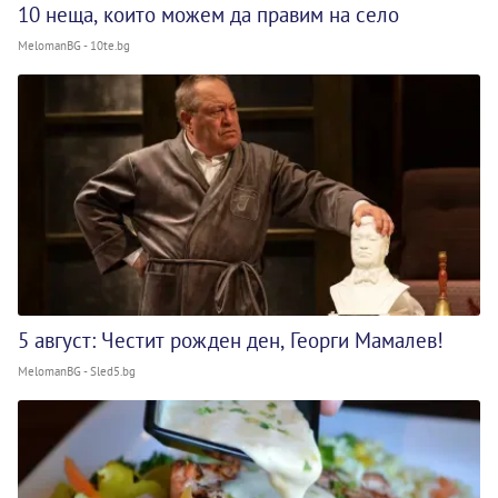
10 неща, които можем да правим на село
MelomanBG - 10te.bg
5 август: Честит рожден ден, Георги Мамалев!
MelomanBG - Sled5.bg