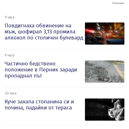
9 часа
Повдигнаха обвинение на
мъж, шофирал 3,13 промила
алкохол по столичен булевард
9 часа
Частично бедствено
положение в Перник заради
пропаднал път
10 часа
Куче захапа стопанина си и
почина, падайки от тераса