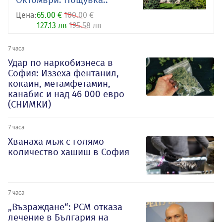
Цена:
65.00 €
100.00 €
127.13 лв
195.58 лв
7 часа
Удар по наркобизнеса в
София: Иззеха фентанил,
кокаин, метамфетамин,
канабис и над 46 000 евро
(СНИМКИ)
7 часа
Хванаха мъж с голямо
количество хашиш в София
7 часа
„Възраждане“: РСМ отказа
лечение в България на