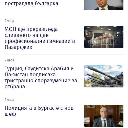
пострадала българка
7 часа
МОН ще преразгледа
сливането на две
професионални гимназии в
Пазарджик
7 часа
Турция, Саудитска Арабия и
Пакистан подписаха
тристранно споразумение за
отбрана
7 часа
Полицията в Бургас е с нов
шеф