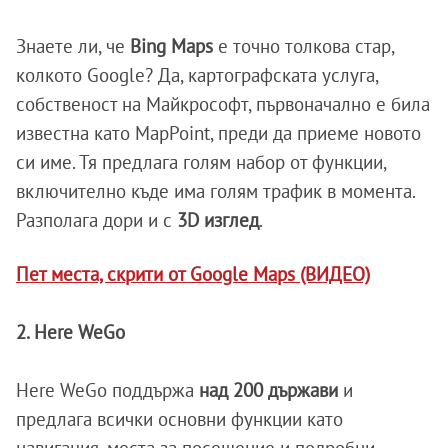
Знаете ли, че
Bing Maps
е точно толкова стар,
колкото Google? Да, картографската услуга,
собственост на Майкрософт, първоначално е била
известна като MapPoint, преди да приеме новото
си име. Тя предлага голям набор от функции,
включително къде има голям трафик в момента.
Разполага дори и с
3D изглед
.
Пет места, скрити от Google Maps (ВИДЕО)
2. Here WeGo
Here WeGo поддържа
над 200 държави
и
предлага всички основни функции като