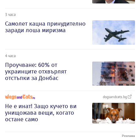
3 часа
Самолет кацна принудително
заради лоша миризма
4 часа
Проучване: 60% от
украинците отхвърлят
отстъпки за Донбас
dogsandcats.bg
Не е инат! Защо кучето ви
унищожава вещи, когато
остане само