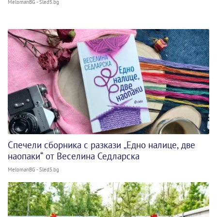
MelomanBG - Sled5.bg
Спечели сборника с разкази „Едно налице, две
наопаки“ от Веселина Седларска
MelomanBG - Sled5.bg