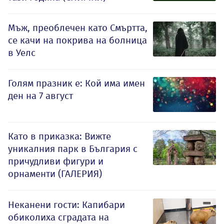
Мъж, преоблечен като Смъртта,
се качи на покрива на болница
в Уелс
Голям празник е: Кой има имен
ден на 7 август
Като в приказка: Вижте
уникалния парк в България с
причудливи фигури и
орнаменти (ГАЛЕРИЯ)
Неканени гости: Капибари
обиколиха сградата на