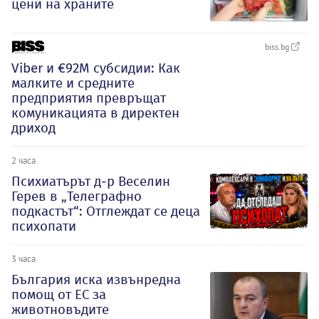
цени на храните
biss.bg
Viber и €92М субсидии: Как
малките и средните
предприятия превръщат
комуникацията в директен
дриход
2 часа
Психиатърът д-р Веселин
Герев в „Телеграфно
подкастът“: Отглеждат се деца
психопати
3 часа
България иска извънредна
помощ от ЕС за
животновъдите