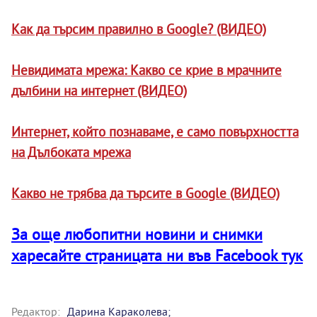
Как да търсим правилно в Google? (ВИДЕО)
Невидимата мрежа: Какво се крие в мрачните
дълбини на интернет (ВИДЕО)
Интернет, който познаваме, е само повърхността
на Дълбоката мрежа
Какво не трябва да търсите в Google (ВИДЕО)
За още любопитни новини и снимки
харесайте страницата ни във Facebook тук
Редактор:
Дарина Караколева;