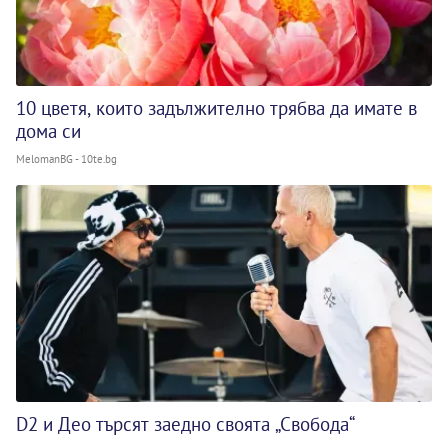
10 цветя, които задължително трябва да имате в
дома си
MelomanBG - 10te.bg
D2 и Део търсят заедно своята „Свобода“