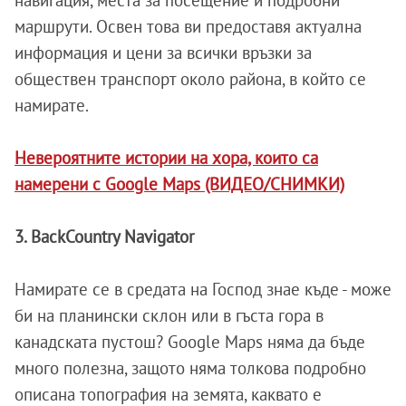
навигация, места за посещение и подробни
маршрути. Освен това ви предоставя актуална
информация и цени за всички връзки за
обществен транспорт около района, в който се
намирате.
Невероятните истории на хора, които са
намерени с Google Maps (ВИДЕО/СНИМКИ)
3. BackCountry Navigator
Намирате се в средата на Господ знае къде - може
би на планински склон или в гъста гора в
канадската пустош? Google Maps няма да бъде
много полезна, защото няма толкова подробно
описана топография на земята, каквато е