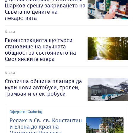
Шарков срещу закриването на
Съвета по цените на
лекарствата
6 часа
Екоинспекцията ще търси
становище на научната
общност за състоянието на
Смолянските езера
6 часа
Столична община планира да
купи нови автобуси, тролеи,
трамваи и електробуси
Оферта от Grabo.bg
Релакс в Св. св. Константин
и Елена до края на
Октомври: Нощувка..