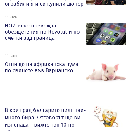
ограбили я и си купили дюнер
11 часа
НОИ вече превежда
обезщетения по Revolut и по
сметки зад граница
11 часа
Огнище на африканска чума
по свинете във Варнанско
В кой град българите пият най-
много бира: Отговорът ще ви
изненада - вижте топ 10 по