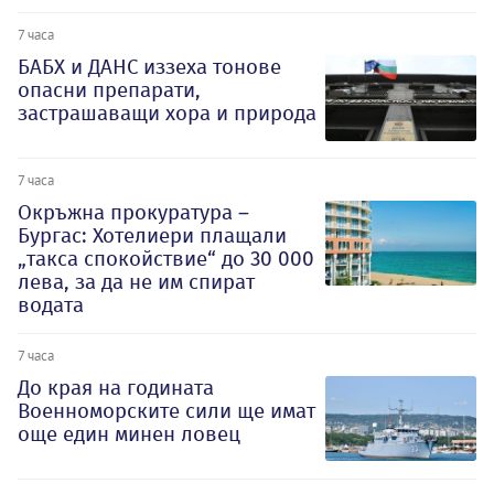
7 часа
БАБХ и ДАНС иззеха тонове
опасни препарати,
застрашаващи хора и природа
7 часа
Окръжна прокуратура –
Бургас: Хотелиери плащали
„такса спокойствие“ до 30 000
лева, за да не им спират
водата
7 часа
До края на годината
Военноморските сили ще имат
още един минен ловец