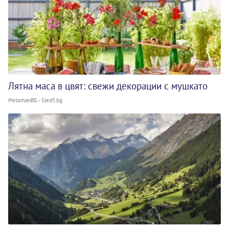
Лятна маса в цвят: свежи декорации с мушкато
MelomanBG - Sled5.bg