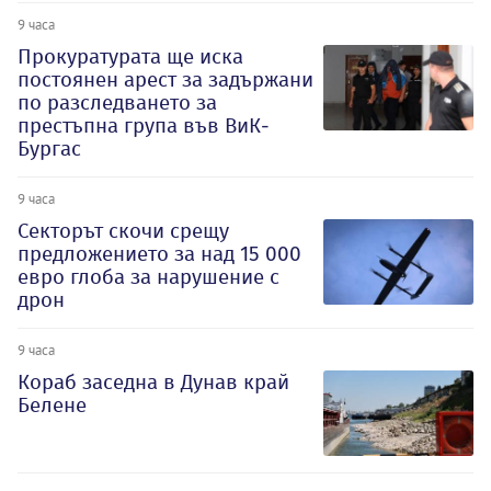
9 часа
Прокуратурата ще иска
постоянен арест за задържани
по разследването за
престъпна група във ВиК-
Бургас
9 часа
Секторът скочи срещу
предложението за над 15 000
евро глоба за нарушение с
дрон
9 часа
Кораб заседна в Дунав край
Белене