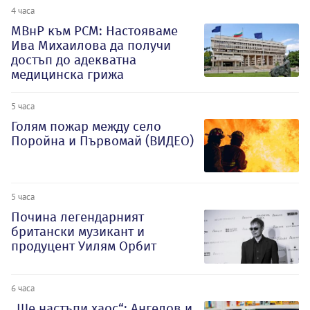
4 часа
МВнР към РСМ: Настояваме
Ива Михаилова да получи
достъп до адекватна
медицинска грижа
5 часа
Голям пожар между село
Поройна и Първомай (ВИДЕО)
5 часа
Почина легендарният
британски музикант и
продуцент Уилям Орбит
6 часа
„Ще настъпи хаос“: Ангелов и