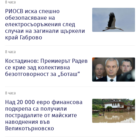
8 часа
РИОСВ иска спешно
обезопасяване на
електросъоръжения след
случаи на загинали щъркели
край Габрово
8 часа
Костадинов: Премиерът Радев
се крие зад колективна
безотговорност за „Боташ“
8 часа
Над 20 000 евро финансова
подкрепа са получили
пострадалите от майските
наводнения във
Великотърновско