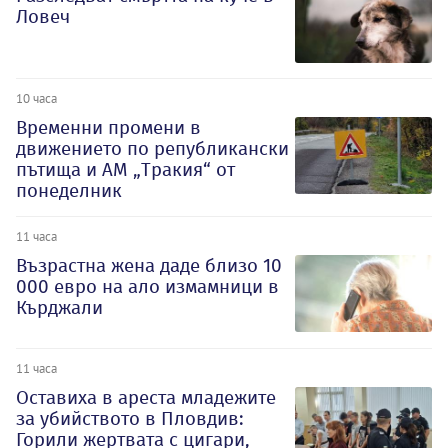
Ловеч
10 часа
Временни промени в
движението по републикански
пътища и АМ „Тракия“ от
понеделник
11 часа
Възрастна жена даде близо 10
000 евро на ало измамници в
Кърджали
11 часа
Оставиха в ареста младежите
за убийството в Пловдив:
Горили жертвата с цигари,